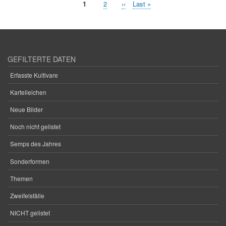
Aktuelle
1
Seite
2
Nächste
››
Letzte
Last »
Seitennummerierung
Seite
Seite
Seite
GEFILTERTE DATEN
Erfasste Kultivare
Karteileichen
Neue Bilder
Noch nicht gelistet
Semps des Jahres
Sonderformen
Themen
Zweifelsfälle
NICHT gelistet