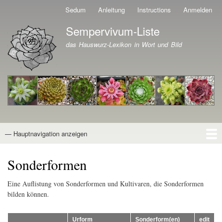
Direkt
Sedum
Anleitung
Instructions
Anmelden
Benutzermenü
zum
Sempervivum-Liste
Inhalt
Branding der Website
das Hauswurz-Lexikon in Wort und Bild
— Hauptnavigation anzeigen
Hauptnavigation
Startseite
Naturformen
Kultivare
Awards
News
Reiseberichte
Wissen von A - Z
Suche
Sonderformen
Eine Auflistung von Sonderformen und Kultivaren, die Sonderformen
bilden können.
Urform
Sonderform(en)
edit