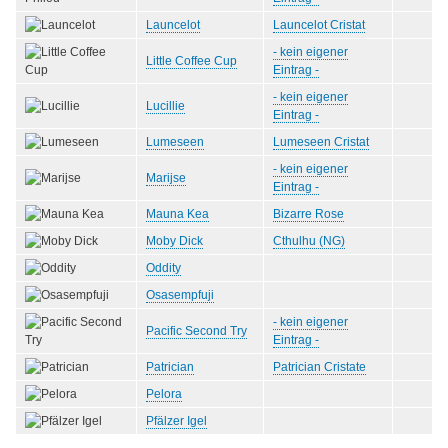
Launcelot
Launcelot Cristat
- kein eigener
Little Coffee Cup
Eintrag -
- kein eigener
Lucillie
Eintrag -
Lumeseen
Lumeseen Cristat
- kein eigener
Marijse
Eintrag -
Mauna Kea
Bizarre Rose
Moby Dick
Cthulhu (NG)
Oddity
Osasempfuji
- kein eigener
Pacific Second Try
Eintrag -
Patrician
Patrician Cristate
Pelora
Pfälzer Igel