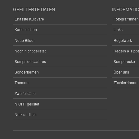
GEFILTERTE DATEN
INFORMATI
Erfasste Kultivare
Fotograf*innen
Karteileichen
Links
Neue Bilder
Regelwerk
Noch nicht gelistet
Regeln & Tipps
Semps des Jahres
Semperecke
Sonderformen
Über uns
Themen
Züchter*innen
Zweifelsfälle
NICHT gelistet
Netzfundliste