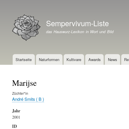
Benutzermenü
Sempervivum-Liste
Branding der Website
das Hauswurz-Lexikon in Wort und Bild
Startseite
Naturformen
Kultivare
Awards
News
Re
Hauptnavigation
Marijse
Züchter*in
André Smits ( B )
Jahr
2001
ID