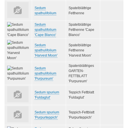
Sedum
Spatelblättrige
spathulifolium
Fetthenne
Sedum
Spatelblättrige
spathulifolium
Fetthenne 'Cape
'Cape Blanco'
Blanco'
Sedum
Spatelblättrige
spathulifolium
Fetthenne
'Harvest Moon'
'Harvest Moon'
Spatenblättriges
Sedum
GARTEN-
spathulifolium
FETTBLATT
'Purpureum'
'Purpureum'
Sedum spurium
Teppich Fettblatt
'Fuldaglut'
'Fuldaglut'
Sedum spurium
Teppich-Fettblatt
'Purpurteppich'
'Purpurteppich'