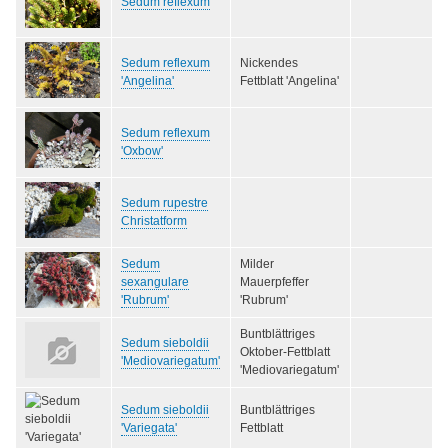
Sedum reflexum
Sedum reflexum
Nickendes
'Angelina'
Fettblatt 'Angelina'
Sedum reflexum
'Oxbow'
Sedum rupestre
Christatform
Sedum
Milder
sexangulare
Mauerpfeffer
'Rubrum'
'Rubrum'
Buntblättriges
Sedum sieboldii
Oktober-Fettblatt
'Mediovariegatum'
'Mediovariegatum'
Sedum sieboldii
Buntblättriges
'Variegata'
Fettblatt