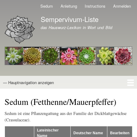
Direkt
Sedum
Anleitung
Instructions
Anmelden
Benutzermenü
zum
Sempervivum-Liste
Inhalt
Branding der Website
das Hauswurz-Lexikon in Wort und Bild
— Hauptnavigation anzeigen
Hauptnavigation
Startseite
Naturformen
Kultivare
Awards
News
Reiseberichte
Wissen von A - Z
Suche
Sedum (Fetthenne/Mauerpfeffer)
Sedum ist eine Pflanzengattung aus der Familie der Dickblattgewächse
(Crassulaceae).
Lateinischer
Deutscher Name
Bearbeiten
Name