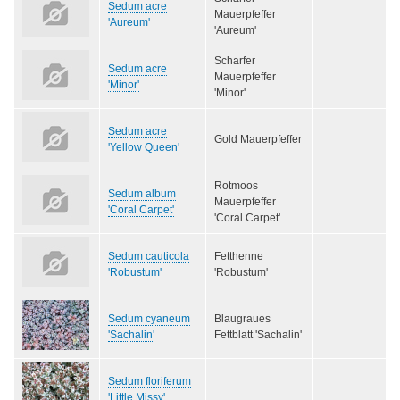
Sedum acre
Mauerpfeffer
'Aureum'
'Aureum'
Scharfer
Sedum acre
Mauerpfeffer
'Minor'
'Minor'
Sedum acre
Gold Mauerpfeffer
'Yellow Queen'
Rotmoos
Sedum album
Mauerpfeffer
'Coral Carpet'
'Coral Carpet'
Sedum cauticola
Fetthenne
'Robustum'
'Robustum'
Sedum cyaneum
Blaugraues
'Sachalin'
Fettblatt 'Sachalin'
Sedum floriferum
'Little Missy'