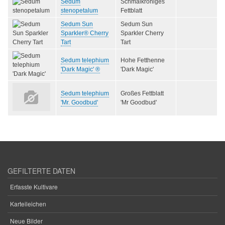
Sedum
Schmalkroniges
stenopetalum
Fettblatt
Sedum Sun
Sedum Sun
Sparkler® Cherry
Sparkler Cherry
Tart
Tart
Sedum telephium
Hohe Fetthenne
'Dark Magic' ®
'Dark Magic'
Sedum telephium
Großes Fettblatt
'Mr. Goodbud'
'Mr Goodbud'
GEFILTERTE DATEN
Erfasste Kultivare
Karteileichen
Neue Bilder