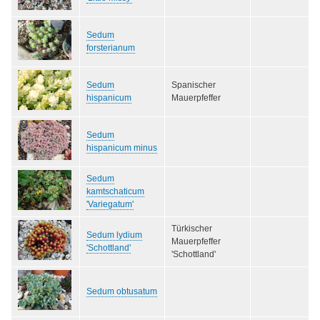
Sedum
forsterianum
Sedum
Spanischer
hispanicum
Mauerpfeffer
Sedum
hispanicum minus
Sedum
kamtschaticum
'Variegatum'
Türkischer
Sedum lydium
Mauerpfeffer
'Schottland'
'Schottland'
Sedum obtusatum