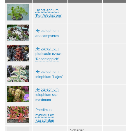
Hylotelephium
'Kurt Weckström'
Hylotelephium
anacampseros
Hylotelephium
pluricaule ezawe
'Rosenteppich'
Hylotelephium
telephium "Lajos"
Hylotelephium
telephium ssp.
maximum
Phedimus
hybridus ex
Kasachstan
Scharfer