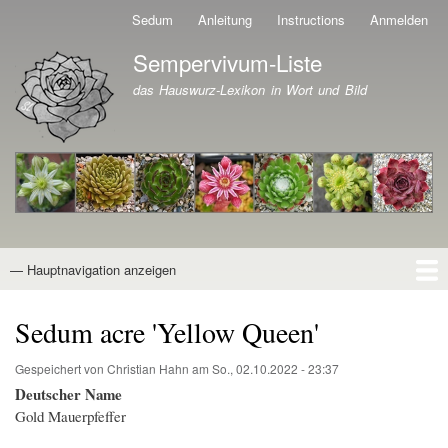
Direkt
Sedum
Anleitung
Instructions
Anmelden
Benutzermenü
zum
Sempervivum-Liste
Inhalt
Branding der Website
das Hauswurz-Lexikon in Wort und Bild
— Hauptnavigation anzeigen
Hauptnavigation
Startseite
Naturformen
Kultivare
Awards
News
Reiseberichte
Wissen von A - Z
Suche
Sedum acre 'Yellow Queen'
Gespeichert von
Christian Hahn
am
So., 02.10.2022 - 23:37
Deutscher Name
Gold Mauerpfeffer