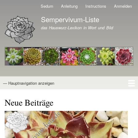
Direkt
Sedum
Anleitung
Instructions
Anmelden
Benutzermenü
zum
Sempervivum-Liste
Inhalt
Branding der Website
das Hauswurz-Lexikon in Wort und Bild
— Hauptnavigation anzeigen
Hauptnavigation
Startseite
Naturformen
Kultivare
Awards
News
Reiseberichte
Wissen von A - Z
Suche
Neue Beiträge