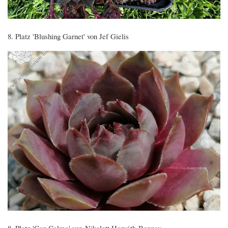
8. Platz 'Blushing Garnet' von Jef Gielis
8. Platz 'Con Calma' von Nikolett Horváth-Bozzay