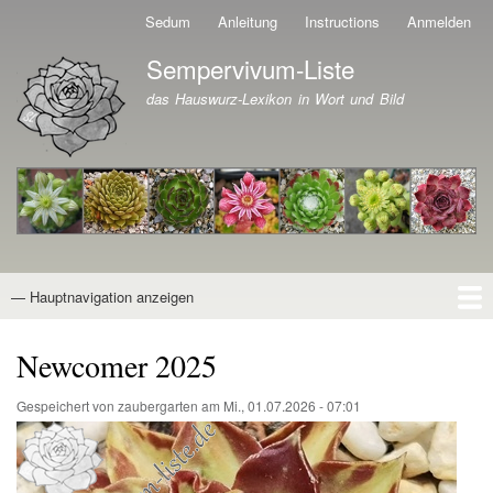
Direkt
Sedum
Anleitung
Instructions
Anmelden
Benutzermenü
zum
Sempervivum-Liste
Inhalt
Branding der Website
das Hauswurz-Lexikon in Wort und Bild
— Hauptnavigation anzeigen
Hauptnavigation
Startseite
Naturformen
Kultivare
Awards
News
Reiseberichte
Wissen von A - Z
Suche
Newcomer 2025
Gespeichert von
zaubergarten
am
Mi., 01.07.2026 - 07:01