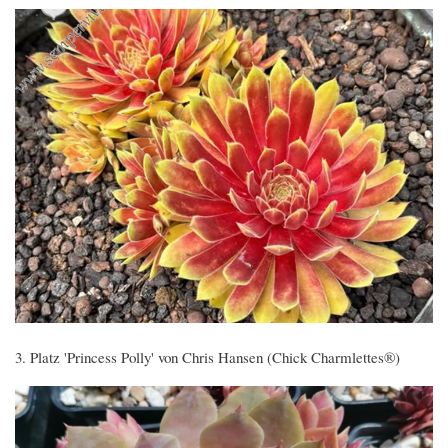
3. Platz 'Princess Polly' von Chris Hansen (Chick Charmlettes®)