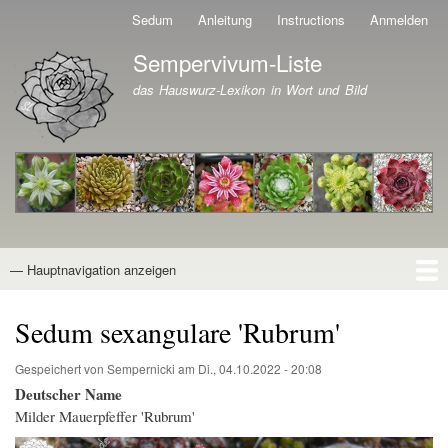
Direkt
Sedum
Anleitung
Instructions
Anmelden
Benutzermenü
zum
Sempervivum-Liste
Inhalt
Branding der Website
das Hauswurz-Lexikon in Wort und Bild
— Hauptnavigation anzeigen
Hauptnavigation
Startseite
Naturformen
Kultivare
Awards
News
Reiseberichte
Wissen von A - Z
Suche
Sedum sexangulare 'Rubrum'
Gespeichert von
Sempernicki
am
Di., 04.10.2022 - 20:08
Deutscher Name
Milder Mauerpfeffer 'Rubrum'