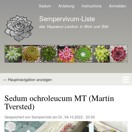
Direkt
Sedum
Anleitung
Instructions
Anmelden
Benutzermenü
zum
Sempervivum-Liste
Inhalt
Branding der Website
das Hauswurz-Lexikon in Wort und Bild
— Hauptnavigation anzeigen
Hauptnavigation
Startseite
Naturformen
Kultivare
Awards
News
Reiseberichte
Wissen von A - Z
Suche
Sedum ochroleucum MT (Martin
Tversted)
Gespeichert von
Sempernicki
am
Di., 04.10.2022 - 20:30