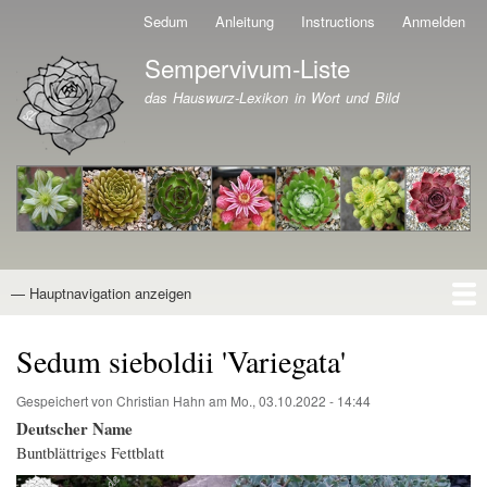
Direkt
Sedum
Anleitung
Instructions
Anmelden
Benutzermenü
zum
Sempervivum-Liste
Inhalt
Branding der Website
das Hauswurz-Lexikon in Wort und Bild
— Hauptnavigation anzeigen
Hauptnavigation
Startseite
Naturformen
Kultivare
Awards
News
Reiseberichte
Wissen von A - Z
Suche
Sedum sieboldii 'Variegata'
Gespeichert von
Christian Hahn
am
Mo., 03.10.2022 - 14:44
Deutscher Name
Buntblättriges Fettblatt