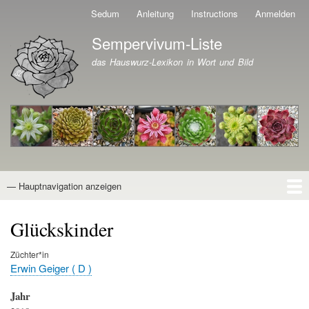
Direkt
Sedum
Anleitung
Instructions
Anmelden
Benutzermenü
zum
Sempervivum-Liste
Inhalt
Branding der Website
das Hauswurz-Lexikon in Wort und Bild
— Hauptnavigation anzeigen
Hauptnavigation
Startseite
Naturformen
Kultivare
Awards
News
Reiseberichte
Wissen von A - Z
Suche
Glückskinder
Züchter*in
Erwin Geiger ( D )
Jahr