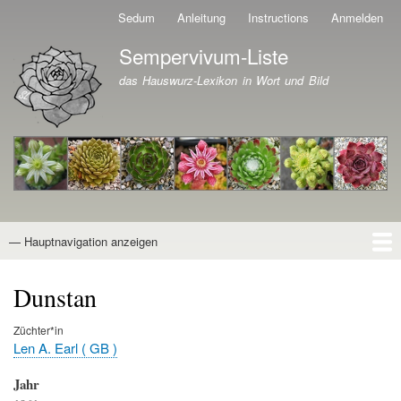
Direkt
Sedum
Anleitung
Instructions
Anmelden
Benutzermenü
zum
Sempervivum-Liste
Inhalt
Branding der Website
das Hauswurz-Lexikon in Wort und Bild
— Hauptnavigation anzeigen
Hauptnavigation
Startseite
Naturformen
Kultivare
Awards
News
Reiseberichte
Wissen von A - Z
Suche
Dunstan
Züchter*in
Len A. Earl ( GB )
Jahr