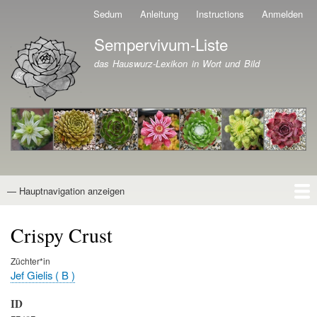
Direkt
Sedum
Anleitung
Instructions
Anmelden
Benutzermenü
zum
Sempervivum-Liste
Inhalt
Branding der Website
das Hauswurz-Lexikon in Wort und Bild
— Hauptnavigation anzeigen
Hauptnavigation
Startseite
Naturformen
Kultivare
Awards
News
Reiseberichte
Wissen von A - Z
Suche
Crispy Crust
Züchter*in
Jef Gielis ( B )
ID