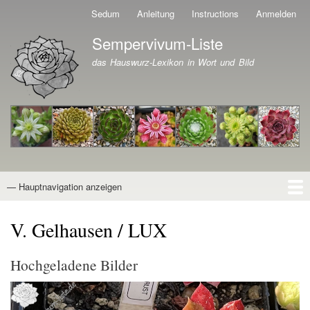
Direkt
Sedum
Anleitung
Instructions
Anmelden
Benutzermenü
zum
Sempervivum-Liste
Inhalt
Branding der Website
das Hauswurz-Lexikon in Wort und Bild
— Hauptnavigation anzeigen
Hauptnavigation
Startseite
Naturformen
Kultivare
Awards
News
Reiseberichte
Wissen von A - Z
Suche
V. Gelhausen / LUX
Hochgeladene Bilder