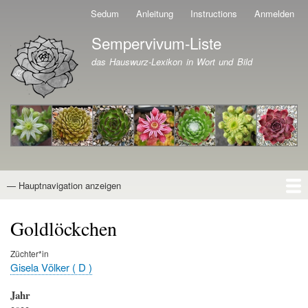
Direkt
Sedum
Anleitung
Instructions
Anmelden
Benutzermenü
zum
Sempervivum-Liste
Inhalt
Branding der Website
das Hauswurz-Lexikon in Wort und Bild
— Hauptnavigation anzeigen
Hauptnavigation
Startseite
Naturformen
Kultivare
Awards
News
Reiseberichte
Wissen von A - Z
Suche
Goldlöckchen
Züchter*in
Gisela Völker ( D )
Jahr