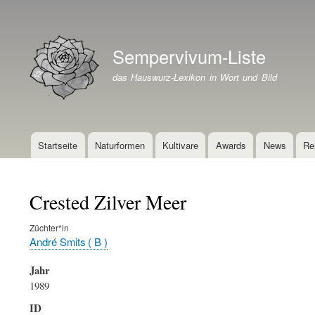
Benutzermenü
Sempervivum-Liste
Branding der Website
das Hauswurz-Lexikon in Wort und Bild
Startseite
Naturformen
Kultivare
Awards
News
Re
Hauptnavigation
Crested Zilver Meer
Züchter*in
André Smits ( B )
Jahr
1989
ID