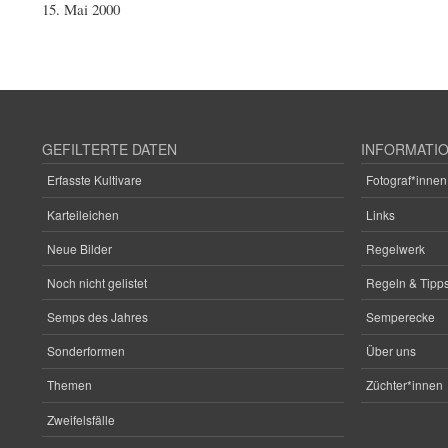
15. Mai 2000
GEFILTERTE DATEN
INFORMATI
Erfasste Kultivare
Fotograf*innen
Karteileichen
Links
Neue Bilder
Regelwerk
Noch nicht gelistet
Regeln & Tipps
Semps des Jahres
Semperecke
Sonderformen
Über uns
Themen
Züchter*innen
Zweifelsfälle