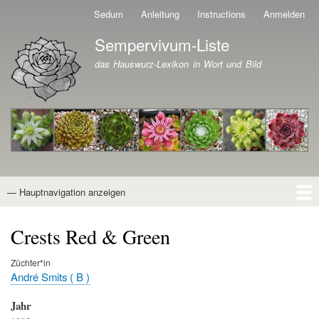
Direkt
Sedum
Anleitung
Instructions
Anmelden
Benutzermenü
zum
Sempervivum-Liste
Inhalt
Branding der Website
das Hauswurz-Lexikon in Wort und Bild
— Hauptnavigation anzeigen
Hauptnavigation
Startseite
Naturformen
Kultivare
Awards
News
Reiseberichte
Wissen von A - Z
Suche
Crests Red & Green
Züchter*in
André Smits ( B )
Jahr