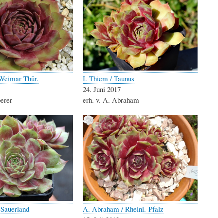
Weimar Thür.
I. Thiem / Taunus
24. Juni 2017
berer
erh. v. A. Abraham
 Sauerland
A. Abraham / Rheinl.-Pfalz