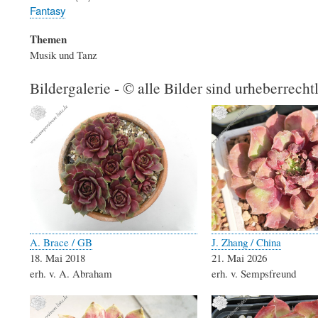
Fantasy
Themen
Musik und Tanz
Bildergalerie - © alle Bilder sind urheberrecht
A. Brace / GB
J. Zhang / China
18. Mai 2018
21. Mai 2026
erh. v. A. Abraham
erh. v. Sempsfreund