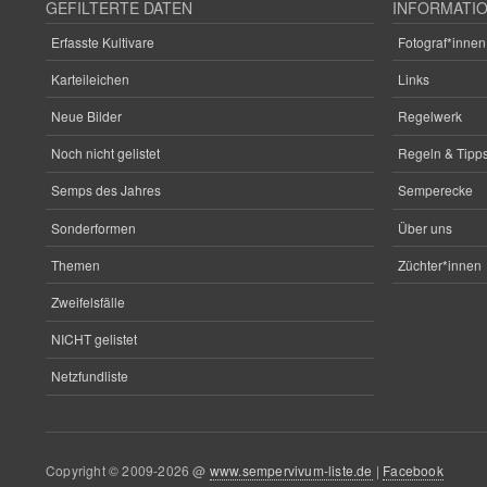
GEFILTERTE DATEN
INFORMATI
Erfasste Kultivare
Fotograf*innen
Karteileichen
Links
Neue Bilder
Regelwerk
Noch nicht gelistet
Regeln & Tipps
Semps des Jahres
Semperecke
Sonderformen
Über uns
Themen
Züchter*innen
Zweifelsfälle
NICHT gelistet
Netzfundliste
Copyright © 2009-2026 @
www.sempervivum-liste.de
|
Facebook