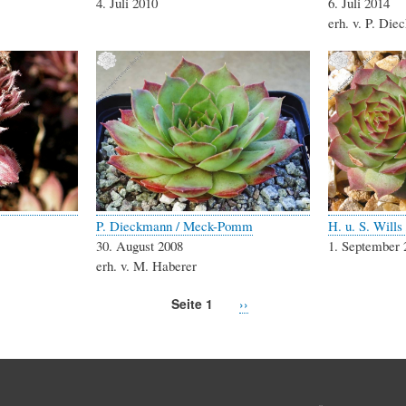
4. Juli 2010
6. Juli 2014
erh. v. P. Di
P. Dieckmann / Meck-Pomm
H. u. S. Wills
30. August 2008
1. September 
erh. v. M. Haberer
Seite 1
Nächste
››
Seite