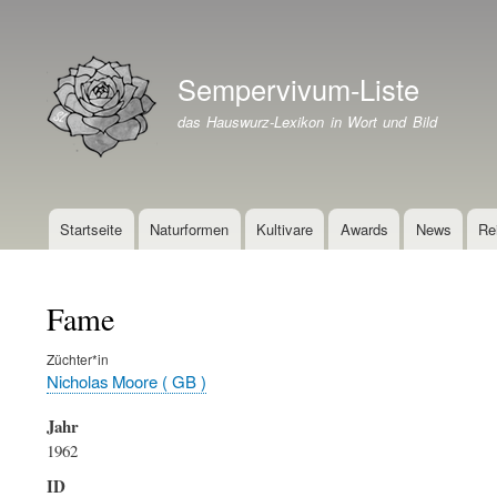
Benutzermenü
Sempervivum-Liste
Branding der Website
das Hauswurz-Lexikon in Wort und Bild
Startseite
Naturformen
Kultivare
Awards
News
Re
Hauptnavigation
Fame
Züchter*in
Nicholas Moore ( GB )
Jahr
1962
ID