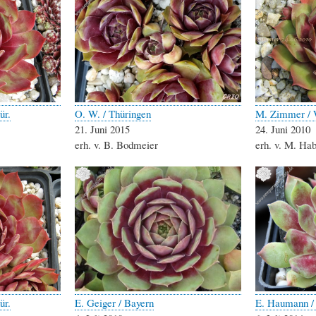
ür.
O. W. / Thüringen
M. Zimmer / 
21. Juni 2015
24. Juni 2010
erh. v. B. Bodmeier
erh. v. M. Ha
ür.
E. Geiger / Bayern
E. Haumann /