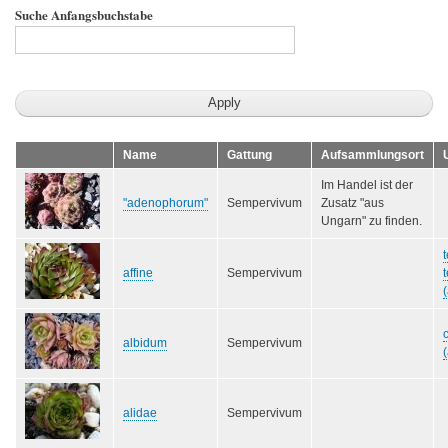
Suche Anfangsbuchstabe
Name
Gattung
Aufsammlungsort
Im Handel ist der
"adenophorum"
Sempervivum
Zusatz "aus
Ungarn" zu finden.
affine
Sempervivum
(
albidum
Sempervivum
alidae
Sempervivum