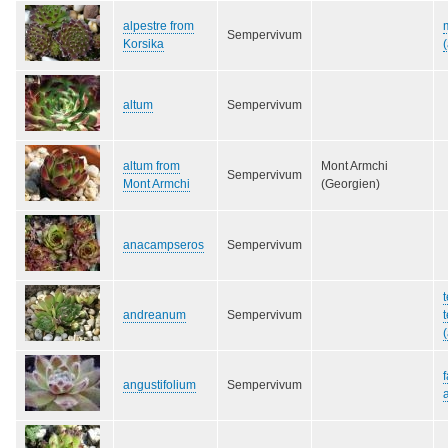
alpestre from
Sempervivum
Korsika
altum
Sempervivum
altum from
Mont Armchi
Sempervivum
Mont Armchi
(Georgien)
anacampseros
Sempervivum
andreanum
Sempervivum
angustifolium
Sempervivum