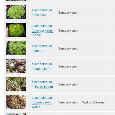
arachnoideum
Sempervivum
(bryoides)
arachnoideum
(bryoides) from
Sempervivum
"Sapa"
arachnoideum
Sempervivum
(glabrum)
arachnoideum
Sempervivum
(gnaphalium)
arachnoideum
Sempervivum
(minutissimum)
arachnoideum
(rubrum) from
Sempervivum
Wallis (Schweiz)
Wallis