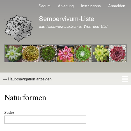
Direkt
Sedum
Anleitung
Instructions
Anmelden
Benutzermenü
zum
Sempervivum-Liste
Inhalt
Branding der Website
das Hauswurz-Lexikon in Wort und Bild
— Hauptnavigation anzeigen
Hauptnavigation
Startseite
Naturformen
Kultivare
Awards
News
Reiseberichte
Wissen von A - Z
Suche
Naturformen
Suche