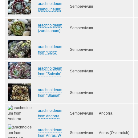
arachnoideum
Sempervivum
(sanguineum)
arachnoideum
Sempervivum
(zarubianum)
arachnoideum
Sempervivum
from "Opitz"
arachnoideum
Sempervivum
from "Salvoln"
arachnoideum
Sempervivum
from "Slamat"
arachnoideum
Sempervivum
Andorra
from Andorra
arachnoideum
Sempervivum
Anras (Österreich)
from Anras, W