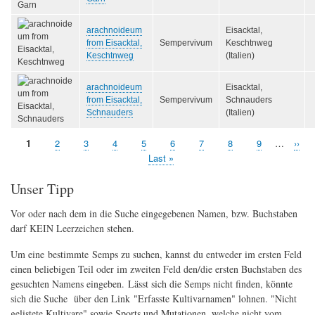
arachnoideum
Eisacktal,
from Eisacktal,
Sempervivum
Keschtnweg
Keschtnweg
(Italien)
arachnoideum
Eisacktal,
from Eisacktal,
Sempervivum
Schnauders
Schnauders
(Italien)
Aktuelle
1
Seite
2
Seite
3
Seite
4
Seite
5
Seite
6
Seite
7
Seite
8
Seite
9
…
Näch
››
Seitennummerierung
Seite
Seite
Letzte
Last »
Seite
Unser Tipp
Vor oder nach dem in die Suche eingegebenen Namen, bzw. Buchstaben
darf KEIN Leerzeichen stehen.
Um eine bestimmte Semps zu suchen, kannst du entweder im ersten Feld
einen beliebigen Teil oder im zweiten Feld den/die ersten Buchstaben des
gesuchten Namens eingeben. Lässt sich die Semps nicht finden, könnte
sich die Suche über den Link "Erfasste Kultivarnamen" lohnen. "Nicht
gelistete Kultivare" sowie Sports und Mutationen, welche nicht vom