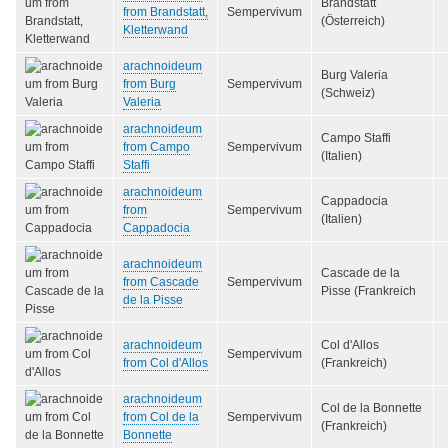
Brandstatt
from Brandstatt,
Sempervivum
(Österreich)
Kletterwand
arachnoideum
Burg Valeria
from Burg
Sempervivum
(Schweiz)
Valeria
arachnoideum
Campo Staffi
from Campo
Sempervivum
(Italien)
Staffi
arachnoideum
Cappadocia
from
Sempervivum
(Italien)
Cappadocia
arachnoideum
Cascade de la
from Cascade
Sempervivum
Pisse (Frankreich
de la Pisse
arachnoideum
Col d'Allos
Sempervivum
from Col d'Allos
(Frankreich)
arachnoideum
Col de la Bonnette
from Col de la
Sempervivum
(Frankreich)
Bonnette