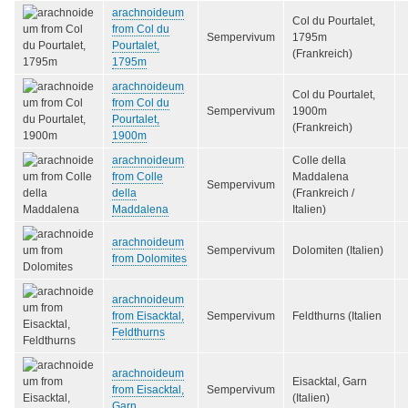
arachnoideum
Col du Pourtalet,
from Col du
Sempervivum
1795m
Pourtalet,
(Frankreich)
1795m
arachnoideum
Col du Pourtalet,
from Col du
Sempervivum
1900m
Pourtalet,
(Frankreich)
1900m
arachnoideum
Colle della
from Colle
Maddalena
Sempervivum
della
(Frankreich /
Maddalena
Italien)
arachnoideum
Sempervivum
Dolomiten (Italien)
from Dolomites
arachnoideum
from Eisacktal,
Sempervivum
Feldthurns (Italien
Feldthurns
arachnoideum
Eisacktal, Garn
from Eisacktal,
Sempervivum
(Italien)
Garn