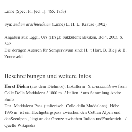
Linné (Spec. Pl. [ed. 1], 465, 1753)
Syn:
Sedum arachnoideum
(Linné) E. H. L. Krause (1902)
Angaben aus: Eggli, Urs (Hrsg): Sukkulentenlexikon, Bd.4, 2003, S.
349
Die dortigen Autoren für Sempervivum sind: H. 't Hart, B. Bleij & B.
Zonneveld
Beschreibungen und weitere Infos
Horst Diehm
(aus dem Diehmor):
Lokalform
S. arachnoideum
from
Colle Della Maddalena / 1800 m / Italien / aus Sammlung Andre
Smits
Der Maddalena Pass (italienisch: Colle della Maddalena) Höhe
1996 m. ist ein Hochgebirgspass zwischen den Cottian Alpen und
denSeealpen , liegt an der Grenze zwischen Italien undFrankreich . /
Quelle Wikipedia