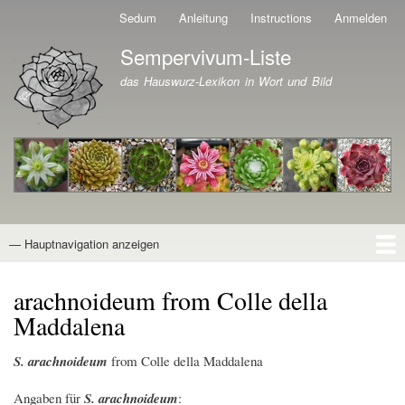
Direkt
Sedum
Anleitung
Instructions
Anmelden
Benutzermenü
zum
Sempervivum-Liste
Inhalt
Branding der Website
das Hauswurz-Lexikon in Wort und Bild
— Hauptnavigation anzeigen
Hauptnavigation
Startseite
Naturformen
Kultivare
Awards
News
Reiseberichte
Wissen von A - Z
Suche
arachnoideum from Colle della
Maddalena
S. arachnoideum
from Colle della Maddalena
Angaben für
S. arachnoideum
: