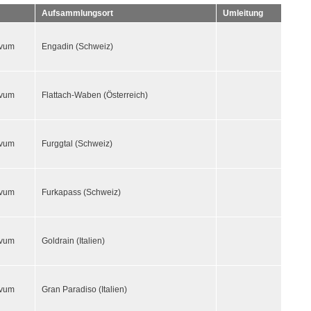
Aufsammlungsort
Umleitung
ivum
Engadin (Schweiz)
ivum
Flattach-Waben (Österreich)
ivum
Furggtal (Schweiz)
ivum
Furkapass (Schweiz)
ivum
Goldrain (Italien)
ivum
Gran Paradiso (Italien)