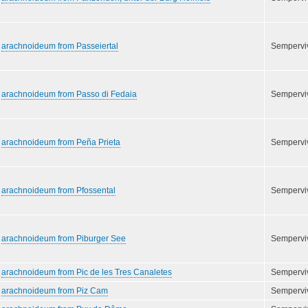
arachnoideum from Passeiertal
Semperv
arachnoideum from Passo di Fedaia
Semperv
arachnoideum from Peña Prieta
Semperv
arachnoideum from Pfossental
Semperv
arachnoideum from Piburger See
Semperv
arachnoideum from Pic de les Tres Canaletes
Semperv
arachnoideum from Piz Cam
Semperv