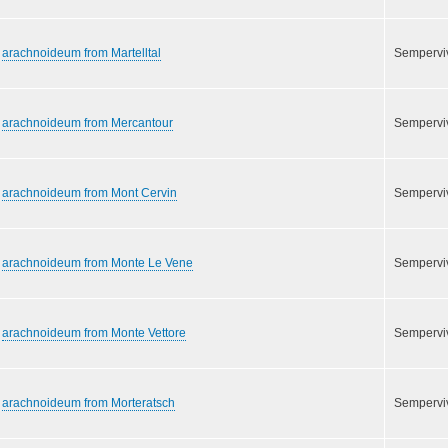
arachnoideum from Martelltal
Semperv
arachnoideum from Mercantour
Semperv
arachnoideum from Mont Cervin
Semperv
arachnoideum from Monte Le Vene
Semperv
arachnoideum from Monte Vettore
Semperv
arachnoideum from Morteratsch
Semperv