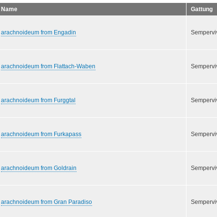
Name
Gattung
arachnoideum from Engadin
Semperv
arachnoideum from Flattach-Waben
Semperv
arachnoideum from Furggtal
Semperv
arachnoideum from Furkapass
Semperv
arachnoideum from Goldrain
Semperv
arachnoideum from Gran Paradiso
Semperv