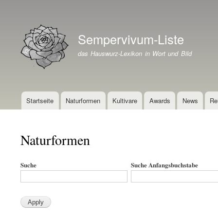
Benutzermenü
Sempervivum-Liste
Branding der Website
das Hauswurz-Lexikon in Wort und Bild
Startseite
Naturformen
Kultivare
Awards
News
Re
Hauptnavigation
Naturformen
Suche
Suche Anfangsbuchstabe