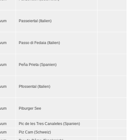
ivum
Passeiertal (Italien)
ivum
Passo di Fedaia (Italien)
ivum
Peña Prieta (Spanien)
ivum
Pfossental (Italien)
ivum
Piburger See
ivum
Pic de les Tres Canaletes (Spanien)
ivum
Piz Cam (Schweiz)