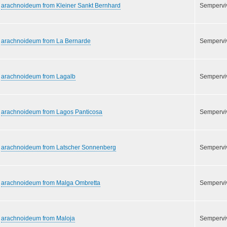
arachnoideum from Kleiner Sankt Bernhard
Semperv
arachnoideum from La Bernarde
Semperv
arachnoideum from Lagalb
Semperv
arachnoideum from Lagos Panticosa
Semperv
arachnoideum from Latscher Sonnenberg
Semperv
arachnoideum from Malga Ombretta
Semperv
arachnoideum from Maloja
Semperv