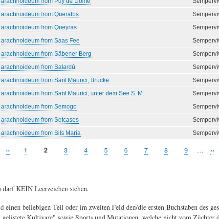
arachnoideum from Puy de Dôme
Semperv
arachnoideum from Queralbs
Semperv
arachnoideum from Queyras
Semperv
arachnoideum from Saas Fee
Semperv
arachnoideum from Säbener Berg
Semperv
arachnoideum from Salardú
Semperv
arachnoideum from Sant Maurici, Brücke
Semperv
arachnoideum from Sant Maurici, unter dem See S. M.
Semperv
arachnoideum from Semogo
Semperv
arachnoideum from Setcases
Semperv
arachnoideum from Sils Maria
Semperv
Vorherige
‹‹
Seite
1
Aktuelle
2
Seite
3
Seite
4
Seite
5
Seite
6
Seite
7
Seite
8
Seite
9
…
Nä
››
Seite
Seite
Sei
 darf KEIN Leerzeichen stehen.
 einen beliebigen Teil oder im zweiten Feld den/die ersten Buchstaben des ge
 gelistete Kultivare" sowie Sports und Mutationen, welche nicht vom Züchter 