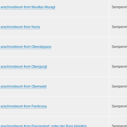
arachnoideum from Muottas Muragl
Semperv
arachnoideum from Nuria
Semperv
arachnoideum from Oberalppass
Semperv
arachnoideum from Obergurgl
Semperv
arachnoideum from Oberwald
Semperv
arachnoideum from Panticosa
Semperv
arachnoideum from Panzendorf, unter der Burg Heinfels
Semperv