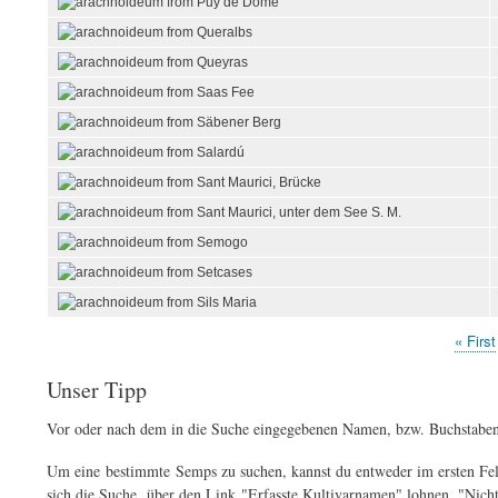
Erste
« First
Seitennummerierung
Seite
Unser Tipp
Vor oder nach dem in die Suche eingegebenen Namen, bzw. Buchstaben
Um eine bestimmte Semps zu suchen, kannst du entweder im ersten Feld
sich die Suche über den Link "Erfasste Kultivarnamen" lohnen. "Nicht