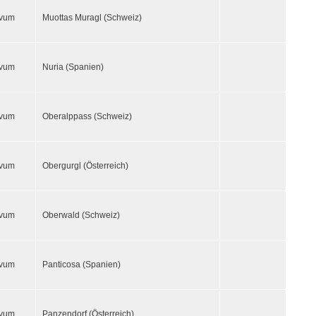
ivum
Muottas Muragl (Schweiz)
ivum
Nuria (Spanien)
ivum
Oberalppass (Schweiz)
ivum
Obergurgl (Österreich)
ivum
Oberwald (Schweiz)
ivum
Panticosa (Spanien)
ivum
Panzendorf (Österreich)