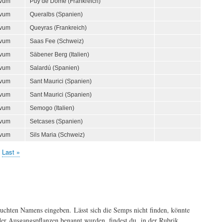
ivum
Puy de Dôme (Frankreich)
ivum
Queralbs (Spanien)
ivum
Queyras (Frankreich)
ivum
Saas Fee (Schweiz)
ivum
Säbener Berg (Italien)
ivum
Salardú (Spanien)
ivum
Sant Maurici (Spanien)
ivum
Sant Maurici (Spanien)
ivum
Semogo (Italien)
ivum
Setcases (Spanien)
ivum
Sils Maria (Schweiz)
chste
Letzte
Last »
te
Seite
suchten Namens eingeben. Lässt sich die Semps nicht finden, könnte
der Ausgangspflanzen benannt wurden, findest du in der Rubrik