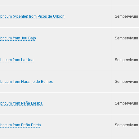
bricum (vicentei) from Picos de Urbion
Sempervivum
bricum from Jou Bajo
Sempervivum
abricum from La Una
Sempervivum
abricum from Naranjo de Bulnes
Sempervivum
abricum from Peña Llesba
Sempervivum
bricum from Peña Prieta
Sempervivum