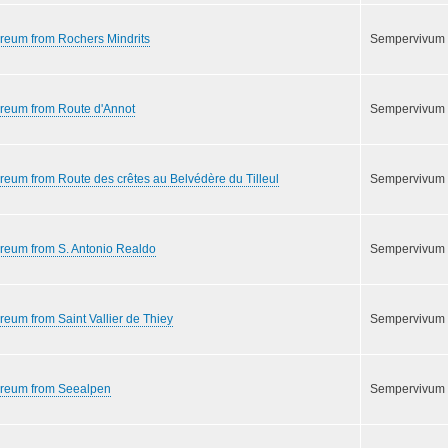
reum from Rochers Mindrits
Sempervivum
areum from Route d'Annot
Sempervivum
reum from Route des crêtes au Belvédère du Tilleul
Sempervivum
reum from S. Antonio Realdo
Sempervivum
reum from Saint Vallier de Thiey
Sempervivum
areum from Seealpen
Sempervivum