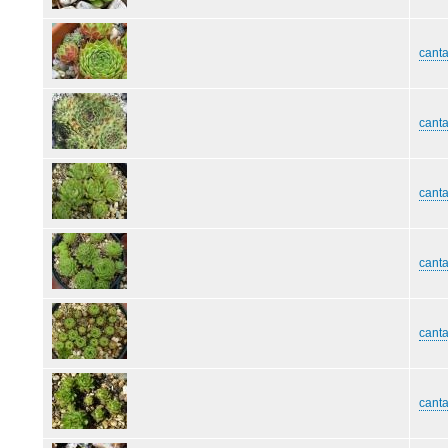
canta
canta
cant
cant
cant
canta