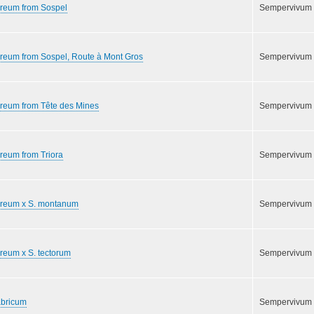
areum from Sospel
Sempervivum
areum from Sospel, Route à Mont Gros
Sempervivum
areum from Tête des Mines
Sempervivum
reum from Triora
Sempervivum
areum x S. montanum
Sempervivum
reum x S. tectorum
Sempervivum
abricum
Sempervivum