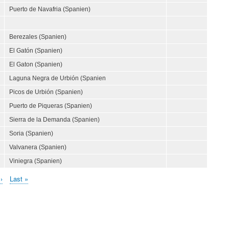
Puerto de Navafria (Spanien)
Berezales (Spanien)
El Gatón (Spanien)
El Gaton (Spanien)
Laguna Negra de Urbión (Spanien
Picos de Urbión (Spanien)
Puerto de Piqueras (Spanien)
Sierra de la Demanda (Spanien)
Soria (Spanien)
Valvanera (Spanien)
Viniegra (Spanien)
Nächste
››
Letzte
Last »
Seite
Seite