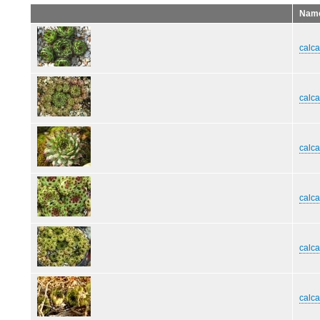
Nam
calca
calca
calc
calc
calc
calc