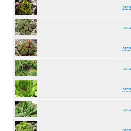
canta
canta
canta
cant
cant
canta
cant