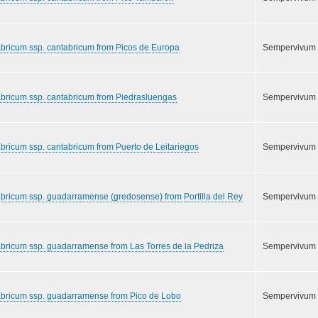
bricum ssp. cantabricum from Picos de Europa
Sempervivum
bricum ssp. cantabricum from Piedrasluengas
Sempervivum
bricum ssp. cantabricum from Puerto de Leitariegos
Sempervivum
bricum ssp. guadarramense (gredosense) from Portilla del Rey
Sempervivum
bricum ssp. guadarramense from Las Torres de la Pedriza
Sempervivum
abricum ssp. guadarramense from Pico de Lobo
Sempervivum