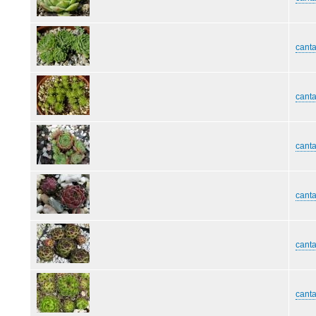
canta
canta
canta
canta
canta
cant