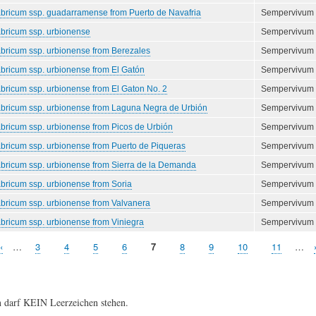
abricum ssp. guadarramense from Puerto de Navafria
Sempervivum
abricum ssp. urbionense
Sempervivum
bricum ssp. urbionense from Berezales
Sempervivum
bricum ssp. urbionense from El Gatón
Sempervivum
bricum ssp. urbionense from El Gaton No. 2
Sempervivum
abricum ssp. urbionense from Laguna Negra de Urbión
Sempervivum
bricum ssp. urbionense from Picos de Urbión
Sempervivum
bricum ssp. urbionense from Puerto de Piqueras
Sempervivum
bricum ssp. urbionense from Sierra de la Demanda
Sempervivum
bricum ssp. urbionense from Soria
Sempervivum
bricum ssp. urbionense from Valvanera
Sempervivum
bricum ssp. urbionense from Viniegra
Sempervivum
Vorherige
‹
…
Seite
3
Seite
4
Seite
5
Seite
6
Aktuelle
7
Seite
8
Seite
9
Seite
10
Seite
11
…
Seite
Seite
 darf KEIN Leerzeichen stehen.