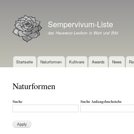
Benutzermenü
Sempervivum-Liste
Branding der Website
das Hauswurz-Lexikon in Wort und Bild
Startseite
Naturformen
Kultivare
Awards
News
Re
Hauptnavigation
Naturformen
Suche
Suche Anfangsbuchstabe