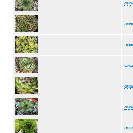
calc
calc
calc
calca
calc
calca
cant