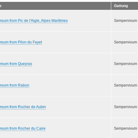
e
Gattung
reum from Pic de l'Aigle, Alpes Maritimes
Sempervivum
reum from Pilon du Fayet
Sempervivum
areum from Queyras
Sempervivum
areum from Rabon
Sempervivum
areum from Rocher de Aubin
Sempervivum
areum from Rocher du Caire
Sempervivum