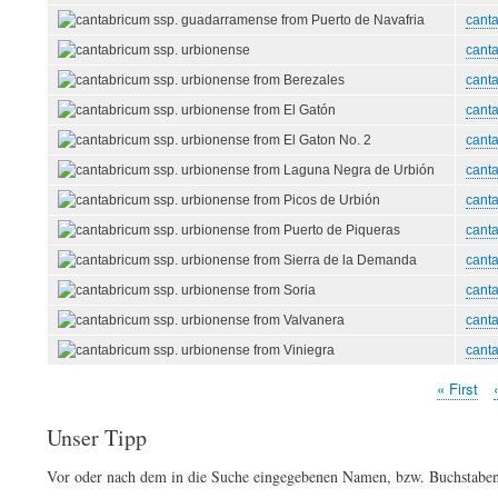
cant
cant
canta
canta
canta
cant
canta
canta
canta
canta
canta
canta
Erste
« First
‹
Seitennummerierung
Seite
Unser Tipp
Vor oder nach dem in die Suche eingegebenen Namen, bzw. Buchstaben