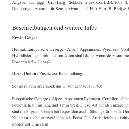
Angaben aus: Eggli, Urs (Hrsg): Sukkulentenlexikon, Bd.4, 2003, S.
Die dortigen Autoren für Sempervivum sind: H. 't Hart, B. Bleij &
Beschreibungen und weitere Infos
Erwin Geiger
Heimat: Europäische Gebirge - Alpen, Appeninnen, Pyrenäen, Cordil
Hybridisierungen mit anderen Arten sind häufig, wenn sie zusam
Rosetten 0,5 – 2 cm Ø
Horst Diehm
/ Zusatz zur Beschreibung:
Sempervivum arachnoideum C. von Linnaeus (1753)
Europäische Gebirge ( Alpen, Appeninen Pyrenäen, Cordillera Cantabr
lanzettlich, 8 mm lang und 4 mm breit. Diese Art hat als einzige un
sind meist grün, können bei Exposition auch rötlich gefärbt sein. De
Kultur ist auch eine weiß blühende Form. Die Art ist leicht zu kult
immer auf Urgestein