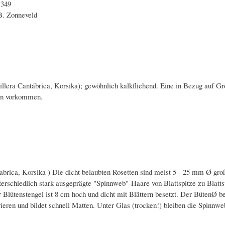
 349
 B. Zonneveld
lera Cantábrica, Korsika); gewöhnlich kalkfliehend. Eine in Bezug auf Gr
men vorkommen.
ica, Korsika ) Die dicht belaubten Rosetten sind meist 5 - 25 mm Ø groß; d
terschiedlich stark ausgeprägte "Spinnweb"-Haare von Blattspitze zu Blatts
r Blütenstengel ist 8 cm hoch und dicht mit Blättern besetzt. Der BütenØ bet
ivieren und bildet schnell Matten. Unter Glas (trocken!) bleiben die Spin