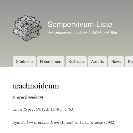
Benutzermenü
Sempervivum-Liste
Branding der Website
das Hauswurz-Lexikon in Wort und Bild
Startseite
Naturformen
Kultivare
Awards
News
Re
Hauptnavigation
arachnoideum
S. arachnoideum
Linné (Spec. Pl. [ed. 1], 465, 1753)
Syn:
Sedum arachnoideum
(Linné) E. H. L. Krause (1902)