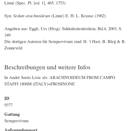
Linné (Spec. Pl. [ed. 1], 465, 1753)
Syn:
Sedum arachnoideum
(Linné) E. H. L. Krause (1902)
Angaben aus: Eggli, Urs (Hrsg): Sukkulentenlexikon, Bd.4, 2003, S.
349
Die dortigen Autoren für Sempervivum sind: H. 't Hart, B. Bleij & B.
Zonneveld
Beschreibungen und weitere Infos
In André Smits Liste als: ARACHNOIDEUM FROM CAMPO
STAFFI 1800M (ITALY)=FROSINONE
ID
9377
Gattung
Sempervivum
Aufsammlungsort