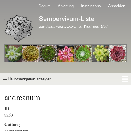
Direkt
Sedum
Anleitung
Instructions
Anmelden
Benutzermenü
zum
Sempervivum-Liste
Inhalt
Branding der Website
das Hauswurz-Lexikon in Wort und Bild
— Hauptnavigation anzeigen
Hauptnavigation
Startseite
Naturformen
Kultivare
Awards
News
Reiseberichte
Wissen von A - Z
Suche
andreanum
ID
9350
Gattung
Sempervivum