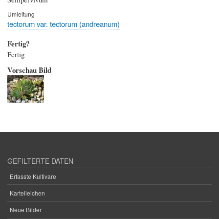
Umleitung
tectorum var. tectorum (andreanum)
Fertig?
Fertig
Vorschau Bild
GEFILTERTE DATEN
Erfasste Kultivare
Karteileichen
Neue Bilder