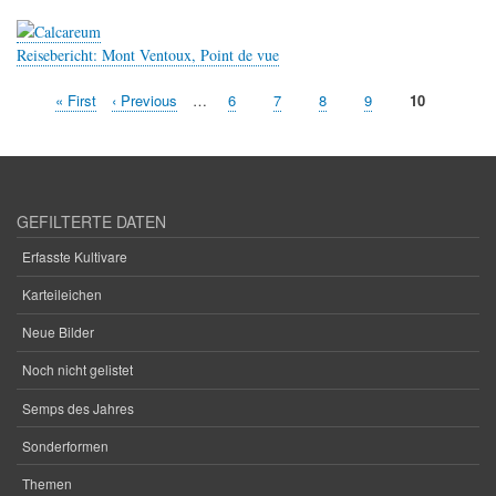
Reisebericht: Mont Ventoux, Point de vue
Erste
« First
Vorherige
‹ Previous
…
Seite
6
Seite
7
Seite
8
Seite
9
Aktuelle
10
Seitennummerierung
Seite
Seite
Seite
GEFILTERTE DATEN
Erfasste Kultivare
Karteileichen
Neue Bilder
Noch nicht gelistet
Semps des Jahres
Sonderformen
Themen