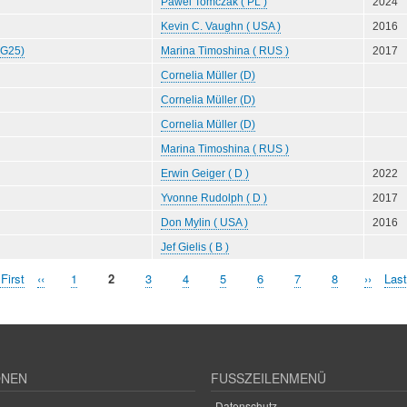
Pawel Tomczak ( PL )
2024
Kevin C. Vaughn ( USA )
2016
NG25)
Marina Timoshina ( RUS )
2017
Cornelia Müller (D)
Cornelia Müller (D)
Cornelia Müller (D)
Marina Timoshina ( RUS )
Erwin Geiger ( D )
2022
Yvonne Rudolph ( D )
2017
Don Mylin ( USA )
2016
Jef Gielis ( B )
rste
 First
Vorherige
‹‹
Seite
1
Aktuelle
2
Seite
3
Seite
4
Seite
5
Seite
6
Seite
7
Seite
8
Nächst
››
Letz
Last
eite
Seite
Seite
Seite
Seit
ONEN
FUSSZEILENMENÜ
Datenschutz