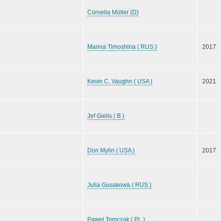
Cornelia Müller (D)
Marina Timoshina ( RUS )
2017
Kevin C. Vaughn ( USA )
2021
Jef Gielis ( B )
Don Mylin ( USA )
2017
Julia Gusakowa ( RUS )
Pawel Tomczak ( PL )