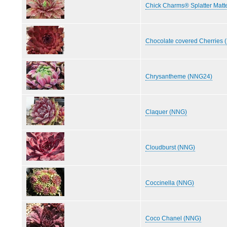
Chick Charms® Splatter Matt
Chocolate covered Cherries
Chrysantheme (NNG24)
Claquer (NNG)
Cloudburst (NNG)
Coccinella (NNG)
Coco Chanel (NNG)