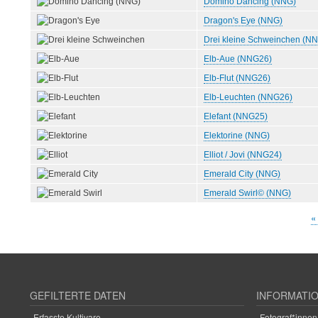
Domino Dancing (NNG)
Dragon's Eye (NNG)
Drei kleine Schweinchen (N
Elb-Aue (NNG26)
Elb-Flut (NNG26)
Elb-Leuchten (NNG26)
Elefant (NNG25)
Elektorine (NNG)
Elliot / Jovi (NNG24)
Emerald City (NNG)
Emerald Swirl© (NNG)
E
«
Seitennummerierung
S
GEFILTERTE DATEN
INFORMATI
Erfasste Kultivare
Fotograf*innen