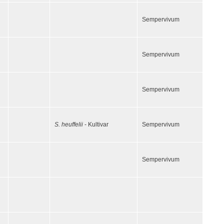
Sempervivum
Sempervivum
Sempervivum
S. heuffelii
- Kultivar
Sempervivum
Sempervivum