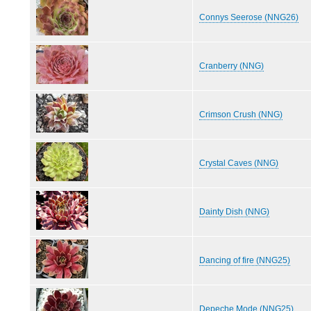
Connys Seerose (NNG26)
Cranberry (NNG)
Crimson Crush (NNG)
Crystal Caves (NNG)
Dainty Dish (NNG)
Dancing of fire (NNG25)
Depeche Mode (NNG25)