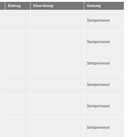
Eintrag
Einordnung
Gattung
Sempervivum
Sempervivum
Sempervivum
Sempervivum
Sempervivum
Sempervivum