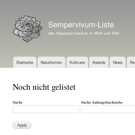
Benutzermenü
Sempervivum-Liste
Branding der Website
das Hauswurz-Lexikon in Wort und Bild
Startseite
Naturformen
Kultivare
Awards
News
Re
Hauptnavigation
Noch nicht gelistet
Suche
Suche Anfangsbuchstabe