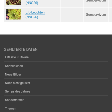
Sempervivum
(NNG26)
Elb-Leuchten
Sempervivum
(NNG26)
GEFILTERTE DATEN
Erfasste Kultivare
Karteileichen
Neue Bilder
Noch nicht gelistet
Semps des Jahres
Sonderformen
Themen