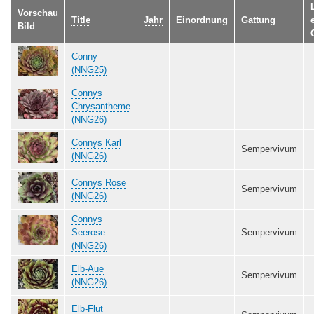
Vorschau
Title
Jahr
Einordnung
Gattung
Bild
Conny
(NNG25)
Connys
Chrysantheme
(NNG26)
Connys Karl
Sempervivum
(NNG26)
Connys Rose
Sempervivum
(NNG26)
Connys
Seerose
Sempervivum
(NNG26)
Elb-Aue
Sempervivum
(NNG26)
Elb-Flut