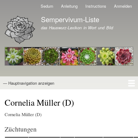
Direkt
Sedum
Anleitung
Instructions
Anmelden
Benutzermenü
zum
Sempervivum-Liste
Inhalt
Branding der Website
das Hauswurz-Lexikon in Wort und Bild
— Hauptnavigation anzeigen
Hauptnavigation
Startseite
Naturformen
Kultivare
Awards
News
Reiseberichte
Wissen von A - Z
Suche
Cornelia Müller (D)
Cornelia Müller (D)
Züchtungen