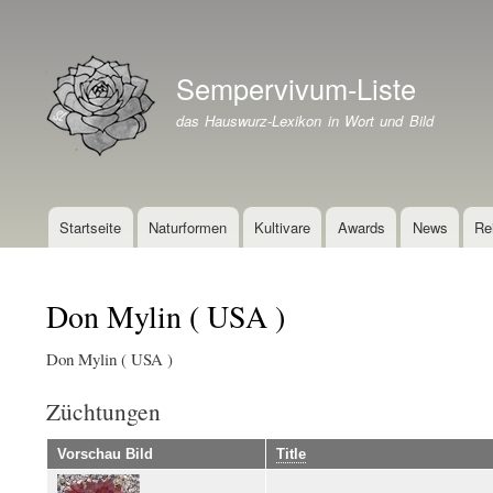
Benutzermenü
Sempervivum-Liste
Branding der Website
das Hauswurz-Lexikon in Wort und Bild
Startseite
Naturformen
Kultivare
Awards
News
Re
Hauptnavigation
Don Mylin ( USA )
Don Mylin ( USA )
Züchtungen
Vorschau Bild
Title