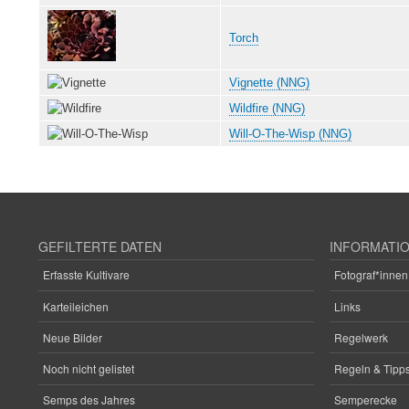
Torch
Vignette (NNG)
Wildfire (NNG)
Will-O-The-Wisp (NNG)
GEFILTERTE DATEN
INFORMATI
Erfasste Kultivare
Fotograf*innen
Karteileichen
Links
Neue Bilder
Regelwerk
Noch nicht gelistet
Regeln & Tipps
Semps des Jahres
Semperecke