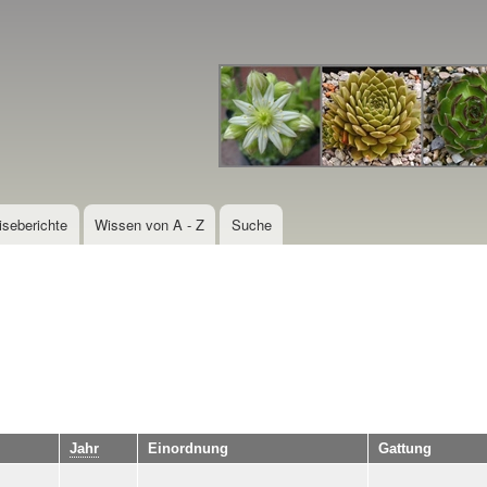
Direkt
zum
Inhalt
iseberichte
Wissen von A - Z
Suche
Jahr
Einordnung
Gattung