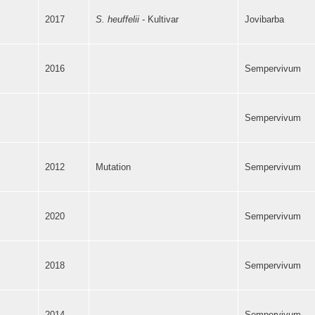
2017
S. heuffelii
- Kultivar
Jovibarba
2016
Sempervivum
Sempervivum
2012
Mutation
Sempervivum
2020
Sempervivum
2018
Sempervivum
2014
Sempervivum