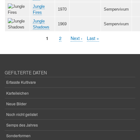
Jungle
1970
Sempervivum
Fires
Jungle
1969
Sempervivum
Shadows
Aktuelle
1
Seite
2
Nächste
Next ›
Letzte
Last »
Seitennummerierung
Seite
Seite
Seite
GEFILTERTE DATEN
Erfasste Kultivare
Karteileichen
Neue Bilder
Noch nicht gelistet
Semps des Jahres
Sonderformen