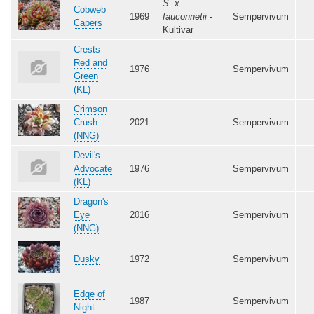
S. x
Cobweb
1969
fauconnetii
-
Sempervivum
Capers
Kultivar
Crests
Red and
1976
Sempervivum
Green
(KL)
Crimson
Crush
2021
Sempervivum
(NNG)
Devil's
Advocate
1976
Sempervivum
(KL)
Dragon's
Eye
2016
Sempervivum
(NNG)
Dusky
1972
Sempervivum
Edge of
1987
Sempervivum
Night