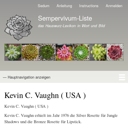
Direkt
Sedum
Anleitung
Instructions
Anmelden
Benutzermenü
zum
Sempervivum-Liste
Inhalt
Branding der Website
das Hauswurz-Lexikon in Wort und Bild
— Hauptnavigation anzeigen
Hauptnavigation
Startseite
Naturformen
Kultivare
Awards
News
Reiseberichte
Wissen von A - Z
Suche
Kevin C. Vaughn ( USA )
Kevin C. Vaughn ( USA )
Kevin C. Vaughn erhielt im Jahr 1976 die Silver Rosette für Jungle
Shadows und die Bronze Rosette für Lipstick.