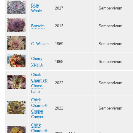
Blue
2017
Sempervivum
Whale
Borscht
2013
Sempervivum
C. William
1969
Sempervivum
Cherry
1968
Sempervivum
Vanilla
Chick
Charms®
2022
Sempervivum
Choco-
Latte
Chick
Charms®
2022
Sempervivum
Copper
Canyon
Chick
Charms®