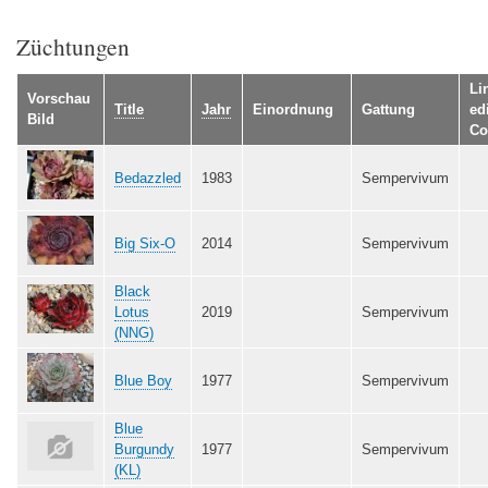
Züchtungen
Li
Vorschau
Title
Jahr
Einordnung
Gattung
ed
Bild
Co
Bedazzled
1983
Sempervivum
Big Six-O
2014
Sempervivum
Black
Lotus
2019
Sempervivum
(NNG)
Blue Boy
1977
Sempervivum
Blue
Burgundy
1977
Sempervivum
(KL)