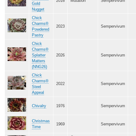
2016
Mutation
Sempervivum
Gold
Nugget
Chick
Charms®
2023
Sempervivum
Powdered
Pastry
Chick
Charms®
Splatter
2026
Sempervivum
Matters
(NNG26)
Chick
Charms®
2022
Sempervivum
Steel
Appeal
Chivalry
1976
Sempervivum
Christmas
1969
Sempervivum
Time