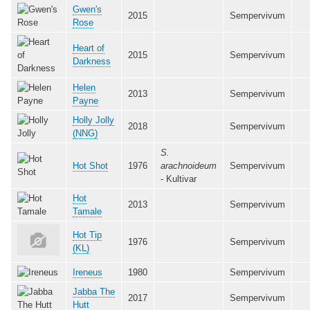
Gwen's
2015
Sempervivum
Rose
Heart of
2015
Sempervivum
Darkness
Helen
2013
Sempervivum
Payne
Holly Jolly
2018
Sempervivum
(NNG)
S.
Hot Shot
1976
arachnoideum
Sempervivum
- Kultivar
Hot
2013
Sempervivum
Tamale
Hot Tip
1976
Sempervivum
(KL)
Ireneus
1980
Sempervivum
Jabba The
2017
Sempervivum
Hutt