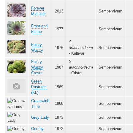
Forever
2013
Sempervivum
Midnight
Frost and
1977
Sempervivum
Flame
S.
Fuzzy
1976
arachnoideum
Sempervivum
Wuzzy
- Kultivar
Fuzzy
S.
Wuzzy
1987
arachnoideum
Sempervivum
Crests
- Cristat
Green
Pastures
1969
Sempervivum
(KL)
Greenwich
1968
Sempervivum
Time
Grey Lady
1973
Sempervivum
Gumby
1972
Sempervivum