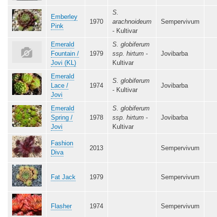
S.
Emberley
1970
arachnoideum
Sempervivum
Pink
- Kultivar
Emerald
S. globiferum
Fountain /
1979
ssp. hirtum
-
Jovibarba
Jovi (KL)
Kultivar
Emerald
S. globiferum
Lace /
1974
Jovibarba
- Kultivar
Jovi
Emerald
S. globiferum
Spring /
1978
ssp. hirtum
-
Jovibarba
Jovi
Kultivar
Fashion
2013
Sempervivum
Diva
Fat Jack
1979
Sempervivum
Flasher
1974
Sempervivum