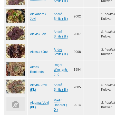
Smits ( B )
Kultivar
Alexandra /
André
S. heuffeli
2002
Jovi
Smits ( B )
Kultivar
André
S. heuffeli
Alexis / Jovi
2007
Smits ( B )
Kultivar
André
S. heuffeli
Alexsia / Jovi
2008
Smits ( B )
Kultivar
Roger
Alfons
Wynnants
1984
Roelands
( B )
Alfryth / Jovi
André
S. heuffeli
2005
(KL)
Smits ( B )
Kultivar
Martin
Algama / Jovi
S. heuffeli
Haberer (
2014
(KL)
Kultivar
D )