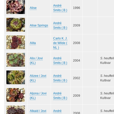
André
Alise
1996
Smits ( B )
André
Alise Springs
2009
Smits ( B )
Carlo K. J.
Alita
de Wilde (
2008
NL )
Alix / Jovi
André
S. heuffeli
2004
(KL)
Smits ( B )
Kultivar
Alizee / Jovi
André
S. heuffeli
2002
(KL)
Smits ( B )
Kultivar
Aljona / Jovi
André
S. heuffeli
2009
(KL)
Smits ( B )
Kultivar
Alkaid / Jovi
André
S. heuffeli
2008