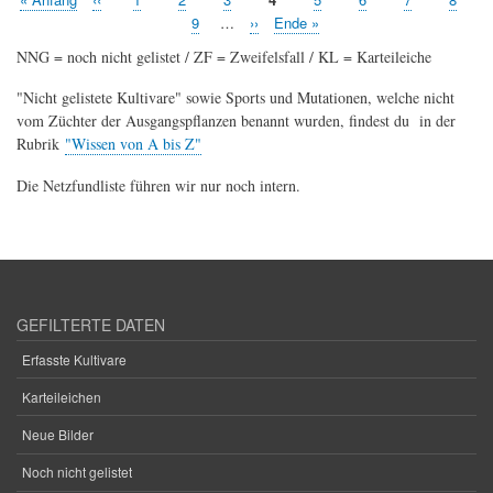
Seitennummerierung
Seite
Seite
Seite
Seite
9
…
Nächste
››
Letzte
Ende »
Seite
Seite
NNG = noch nicht gelistet / ZF = Zweifelsfall / KL = Karteileiche
"Nicht gelistete Kultivare" sowie Sports und Mutationen, welche nicht
vom Züchter der Ausgangspflanzen benannt wurden, findest du in der
Rubrik
"Wissen von A bis Z"
Die Netzfundliste führen wir nur noch intern.
GEFILTERTE DATEN
Erfasste Kultivare
Karteileichen
Neue Bilder
Noch nicht gelistet