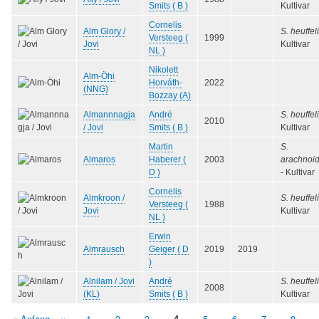
Smits ( B )
Kultivar
Cornelis
Alm Glory /
S. heuffeli
Versteeg (
1999
Jovi
Kultivar
NL )
Nikolett
Alm-Öhi
Horváth-
2022
(NNG)
Bozzay (A)
Almannnagja
André
S. heuffeli
2010
/ Jovi
Smits ( B )
Kultivar
Martin
S.
Almaros
Haberer (
2003
arachnoi
D )
- Kultivar
Cornelis
Almkroon /
S. heuffeli
Versteeg (
1988
Jovi
Kultivar
NL )
Erwin
Almrausch
Geiger ( D
2019
2019
)
Alnilam / Jovi
André
S. heuffeli
2008
(KL)
Smits ( B )
Kultivar
Erste
« Anfang
Vorherige
‹‹
Seite
1
Seite
2
Seite
3
Aktuelle
4
Seite
5
Seite
6
Seite
7
Seite
8