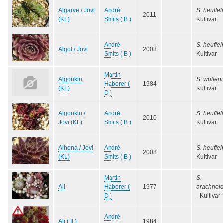
Algarve / Jovi
André
S. heuffeli
2011
(KL)
Smits ( B )
Kultivar
André
S. heuffeli
Algol / Jovi
2003
Smits ( B )
Kultivar
Martin
Algonkin
S. wulfeni
Haberer (
1984
(KL)
Kultivar
D )
Algonkin /
André
S. heuffeli
2010
Jovi (KL)
Smits ( B )
Kultivar
Alhena / Jovi
André
S. heuffeli
2008
(KL)
Smits ( B )
Kultivar
Martin
S.
Ali
Haberer (
1977
arachnoi
D )
- Kultivar
André
Ali ( II )
1984