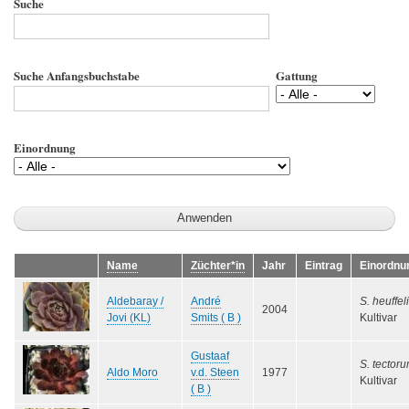
Suche
Suche Anfangsbuchstabe
Gattung
Einordnung
Name
Züchter*in
Jahr
Eintrag
Einordnu
Aldebaray /
André
S. heuffeli
2004
Jovi (KL)
Smits ( B )
Kultivar
Gustaaf
S. tector
Aldo Moro
v.d. Steen
1977
Kultivar
( B )