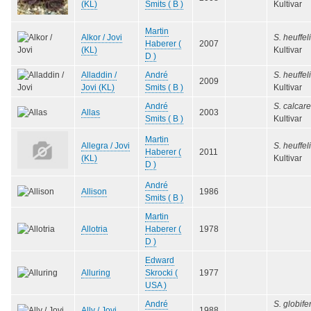
(KL)
Smits ( B )
Kultivar
Martin
Alkor / Jovi
S. heuffeli
Haberer (
2007
(KL)
Kultivar
D )
Alladdin /
André
S. heuffeli
2009
Jovi (KL)
Smits ( B )
Kultivar
André
S. calcar
Allas
2003
Smits ( B )
Kultivar
Martin
Allegra / Jovi
S. heuffeli
Haberer (
2011
(KL)
Kultivar
D )
André
Allison
1986
Smits ( B )
Martin
Allotria
Haberer (
1978
D )
Edward
Alluring
Skrocki (
1977
USA )
André
S. globif
Ally / Jovi
1988