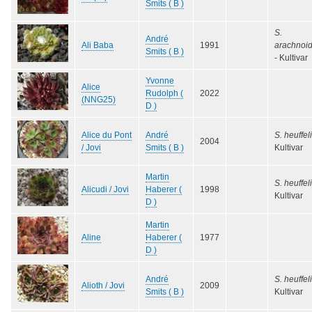
Smits ( B )
S.
André
Ali Baba
1991
arachnoi
Smits ( B )
- Kultivar
Yvonne
Alice
Rudolph (
2022
(NNG25)
D )
Alice du Pont
André
S. heuffeli
2004
/ Jovi
Smits ( B )
Kultivar
Martin
S. heuffeli
Alicudi / Jovi
Haberer (
1998
Kultivar
D )
Martin
Aline
Haberer (
1977
D )
André
S. heuffeli
Alioth / Jovi
2009
Smits ( B )
Kultivar