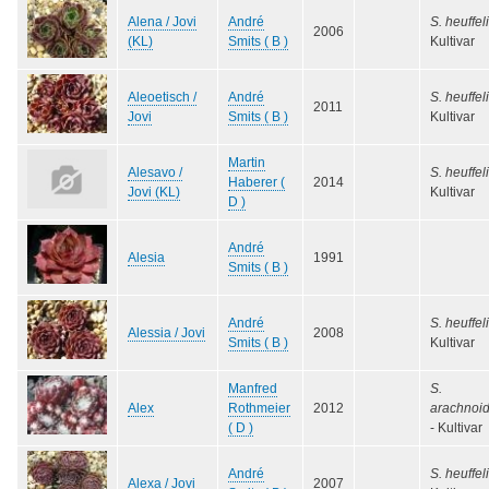
Alena / Jovi
André
S. heuffeli
2006
(KL)
Smits ( B )
Kultivar
Aleoetisch /
André
S. heuffeli
2011
Jovi
Smits ( B )
Kultivar
Martin
Alesavo /
S. heuffeli
Haberer (
2014
Jovi (KL)
Kultivar
D )
André
Alesia
1991
Smits ( B )
André
S. heuffeli
Alessia / Jovi
2008
Smits ( B )
Kultivar
Manfred
S.
Alex
Rothmeier
2012
arachnoi
( D )
- Kultivar
André
S. heuffeli
Alexa / Jovi
2007