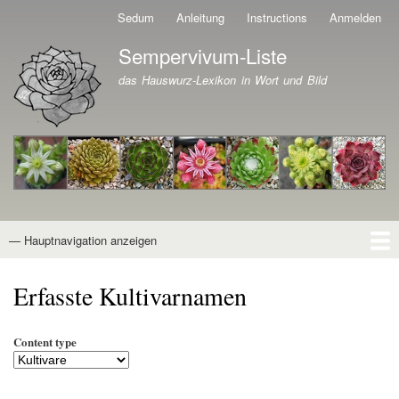
Direkt
Sedum
Anleitung
Instructions
Anmelden
Benutzermenü
zum
Sempervivum-Liste
Inhalt
Branding der Website
das Hauswurz-Lexikon in Wort und Bild
— Hauptnavigation anzeigen
Hauptnavigation
Startseite
Naturformen
Kultivare
Awards
News
Reiseberichte
Wissen von A - Z
Suche
Erfasste Kultivarnamen
Content type