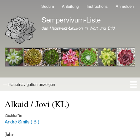
Direkt
Sedum
Anleitung
Instructions
Anmelden
Benutzermenü
zum
Sempervivum-Liste
Inhalt
Branding der Website
das Hauswurz-Lexikon in Wort und Bild
— Hauptnavigation anzeigen
Hauptnavigation
Startseite
Naturformen
Kultivare
Awards
News
Reiseberichte
Wissen von A - Z
Suche
Alkaid / Jovi (KL)
Züchter*in
André Smits ( B )
Jahr