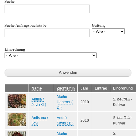
Suche
Suche Anfangsbuchstabe
Gattung
Einordnung
Name
Züchter*in
Jahr
Eintrag
Einordnung
Martin
Antilla /
S. heuffelii
-
Haberer (
2010
Jovi (KL)
Kultivar
D )
Antisana /
André
S. heuffelii
-
2010
Jovi
Smits ( B )
Kultivar
Martin
S.