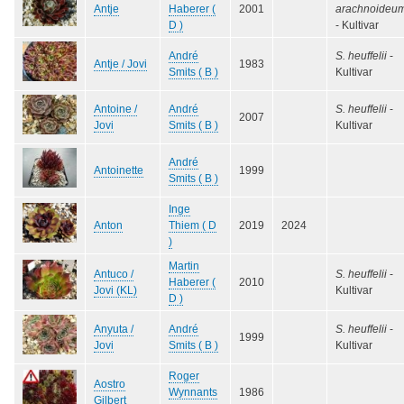
Antje
Haberer (
2001
arachnoideu
D )
- Kultivar
André
S. heuffelii
-
Antje / Jovi
1983
Smits ( B )
Kultivar
Antoine /
André
S. heuffelii
-
2007
Jovi
Smits ( B )
Kultivar
André
Antoinette
1999
Smits ( B )
Inge
Anton
Thiem ( D
2019
2024
)
Martin
Antuco /
S. heuffelii
-
Haberer (
2010
Jovi (KL)
Kultivar
D )
Anyuta /
André
S. heuffelii
-
1999
Jovi
Smits ( B )
Kultivar
Roger
Aostro
Wynnants
1986
Gilbert