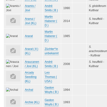
Aramis /
André
S. globiferum
1990
Jovi
Smits ( B )
Kultivar
Martin
Aranui /
S. heuffelii
-
Haberer (
2014
Jovi (KL)
Kultivar
D )
Martin
Ararat
Haberer (
1985
D )
S.
Ararat ( II )
Züchter*in
arachnoideu
(KL)
unbekannt
- Kultivar
Araucanen
André
S. heuffelii
-
2008
/ Jovi (KL)
Smits ( B )
Kultivar
Arcady
Leo
Seedling
Thomas (
(KL)
USA )
Gaston
Archal
1994
Wuyts ( B )
Gaston
Archie (KL)
1993
Wuyts ( B )