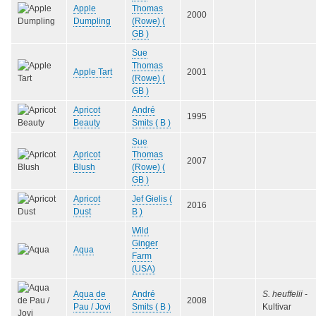
Apple
Thomas
2000
Dumpling
(Rowe) (
GB )
Sue
Thomas
Apple Tart
2001
(Rowe) (
GB )
Apricot
André
1995
Beauty
Smits ( B )
Sue
Apricot
Thomas
2007
Blush
(Rowe) (
GB )
Apricot
Jef Gielis (
2016
Dust
B )
Wild
Ginger
Aqua
Farm
(USA)
Aqua de
André
S. heuffelii
-
2008
Pau / Jovi
Smits ( B )
Kultivar