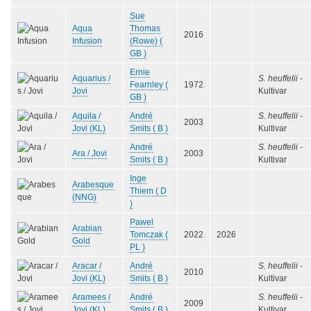
Sue
Aqua
Thomas
2016
Infusion
(Rowe) (
GB )
Ernie
Aquarius /
S. heuffelii
-
Fearnley (
1972
Jovi
Kultivar
GB )
Aquila /
André
S. heuffelii
-
2003
Jovi (KL)
Smits ( B )
Kultivar
André
S. heuffelii
-
Ara / Jovi
2003
Smits ( B )
Kultivar
Inge
Arabesque
Thiem ( D
(NNG)
)
Pawel
Arabian
Tomczak (
2022
2026
Gold
PL )
Aracar /
André
S. heuffelii
-
2010
Jovi (KL)
Smits ( B )
Kultivar
Aramees /
André
S. heuffelii
-
2009
Jovi (KL)
Smits ( B )
Kultivar