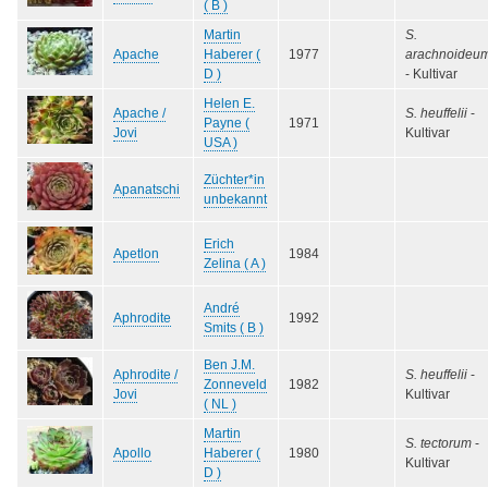
( B )
Martin
S.
Apache
Haberer (
1977
arachnoideu
D )
- Kultivar
Helen E.
Apache /
S. heuffelii
-
Payne (
1971
Jovi
Kultivar
USA )
Züchter*in
Apanatschi
unbekannt
Erich
Apetlon
1984
Zelina ( A )
André
Aphrodite
1992
Smits ( B )
Ben J.M.
Aphrodite /
S. heuffelii
-
Zonneveld
1982
Jovi
Kultivar
( NL )
Martin
S. tectorum
-
Apollo
Haberer (
1980
Kultivar
D )