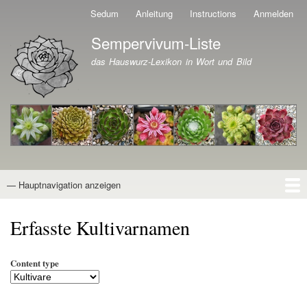
Direkt
Sedum
Anleitung
Instructions
Anmelden
Benutzermenü
zum
Sempervivum-Liste
Inhalt
Branding der Website
das Hauswurz-Lexikon in Wort und Bild
— Hauptnavigation anzeigen
Hauptnavigation
Startseite
Naturformen
Kultivare
Awards
News
Reiseberichte
Wissen von A - Z
Suche
Erfasste Kultivarnamen
Content type