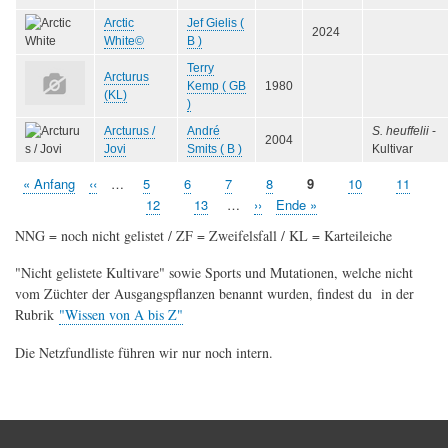
Arctic
Jef Gielis (
2024
White©
B )
Terry
Arcturus
Kemp ( GB
1980
(KL)
)
Arcturus /
André
S. heuffelii
-
2004
Jovi
Smits ( B )
Kultivar
Erste
« Anfang
Vorherige
‹‹
…
Seite
5
Seite
6
Seite
7
Seite
8
Aktuelle
9
Seite
10
Seite
11
Seitennummerierung
Seite
Seite
Seite
Seite
12
Seite
13
…
Nächste
››
Letzte
Ende »
Seite
Seite
NNG = noch nicht gelistet / ZF = Zweifelsfall / KL = Karteileiche
"Nicht gelistete Kultivare" sowie Sports und Mutationen, welche nicht
vom Züchter der Ausgangspflanzen benannt wurden, findest du in der
Rubrik
"Wissen von A bis Z"
Die Netzfundliste führen wir nur noch intern.