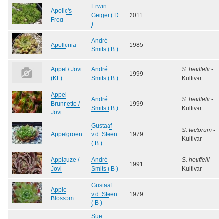
Erwin
Apollo's
Geiger ( D
2011
Frog
)
André
Apollonia
1985
Smits ( B )
Appel / Jovi
André
S. heuffelii
-
1999
(KL)
Smits ( B )
Kultivar
Appel
André
S. heuffelii
-
Brunnette /
1999
Smits ( B )
Kultivar
Jovi
Gustaaf
S. tectorum
-
Appelgroen
v.d. Steen
1979
Kultivar
( B )
Applauze /
André
S. heuffelii
-
1991
Jovi
Smits ( B )
Kultivar
Gustaaf
Apple
v.d. Steen
1979
Blossom
( B )
Sue