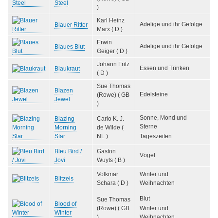
Steel
)
Karl Heinz
Adelige und ihr Gefolge
Blauer Ritter
Marx ( D )
Erwin
Adelige und ihr Gefolge
Blaues Blut
Geiger ( D )
Johann Fritz
Essen und Trinken
Blaukraut
( D )
Sue Thomas
Blazen
Edelsteine
(Rowe) ( GB
Jewel
)
Sonne, Mond und
Blazing
Carlo K. J.
Sterne
Morning
de Wilde (
Star
NL )
Tageszeiten
Bleu Bird /
Gaston
Vögel
Jovi
Wuyts ( B )
Volkmar
Winter und
Blitzeis
Schara ( D )
Weihnachten
Blut
Sue Thomas
Blood of
(Rowe) ( GB
Winter und
Winter
)
Weihnachten