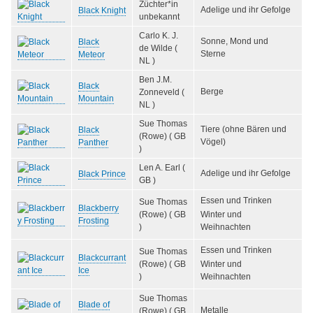
Züchter*in
Adelige und ihr Gefolge
Black Knight
unbekannt
Carlo K. J.
Sonne, Mond und
Black
de Wilde (
Sterne
Meteor
NL )
Ben J.M.
Black
Berge
Zonneveld (
Mountain
NL )
Sue Thomas
Tiere (ohne Bären und
Black
(Rowe) ( GB
Vögel)
Panther
)
Len A. Earl (
Adelige und ihr Gefolge
Black Prince
GB )
Essen und Trinken
Sue Thomas
Blackberry
(Rowe) ( GB
Winter und
Frosting
)
Weihnachten
Essen und Trinken
Sue Thomas
Blackcurrant
(Rowe) ( GB
Winter und
Ice
)
Weihnachten
Sue Thomas
Blade of
Metalle
(Rowe) ( GB