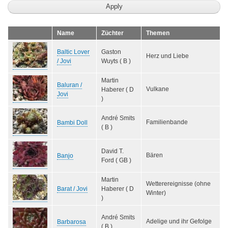
Name
Züchter
Themen
Baltic Lover
Gaston
Herz und Liebe
/ Jovi
Wuyts ( B )
Martin
Baluran /
Vulkane
Haberer ( D
Jovi
)
André Smits
Familienbande
Bambi Doll
( B )
David T.
Bären
Banjo
Ford ( GB )
Martin
Wetterereignisse (ohne
Barat / Jovi
Haberer ( D
Winter)
)
André Smits
Adelige und ihr Gefolge
Barbarosa
( B )