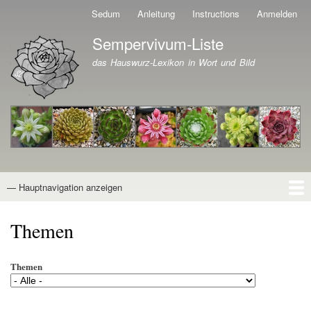
Direkt
Sedum
Anleitung
Instructions
Anmelden
Benutzermenü
zum
Sempervivum-Liste
Inhalt
Branding der Website
das Hauswurz-Lexikon in Wort und Bild
— Hauptnavigation anzeigen
Hauptnavigation
Startseite
Naturformen
Kultivare
Awards
News
Reiseberichte
Wissen von A - Z
Suche
Themen
Themen