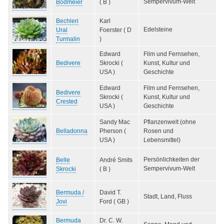
Sempervivum-Welt
Bodmeier
( B )
Bechleri
Karl
Edelsteine
Ural
Foerster ( D
Turmalin
)
Edward
Film und Fernsehen,
Bedivere
Skrocki (
Kunst, Kultur und
USA )
Geschichte
Edward
Film und Fernsehen,
Bedivere
Skrocki (
Kunst, Kultur und
Crested
USA )
Geschichte
Sandy Mac
Pflanzenwelt (ohne
Belladonna
Pherson (
Rosen und
USA )
Lebensmittel)
Persönlichkeiten der
Belle
André Smits
Sempervivum-Welt
Skrocki
( B )
Bermuda /
David T.
Stadt, Land, Fluss
Jovi
Ford ( GB )
Bermuda
Dr. C. W.