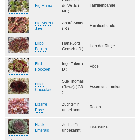
Familienbande
Big Mama
de Wilde (
NL )
Big Sister /
André Smits
Familienbande
Jovi
( B )
Bilbo
Hans-Jörg
Herr der Ringe
Beutlin
Gensch ( D )
Bird
Inge Thiem (
Vögel
Rockoon
D )
Sue Thomas
Bitter
Essen und Trinken
(Rowe) ( GB
Chocolate
)
Bizarre
Züchter*in
Rosen
Rose
unbekannt
Black
Züchter*in
Edelsteine
Emerald
unbekannt