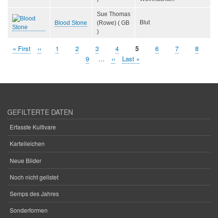
Sue Thomas
Blut
Blood Stone
(Rowe) ( GB
)
Erste
« First
Vorherige
‹‹
Seite
1
Seite
2
Seite
3
Seite
4
Aktuelle
5
Seite
6
Seite
7
Seite
8
Seitennummerierung
Seite
Seite
Seite
Seite
9
…
Nächste
››
Letzte
Last »
Seite
Seite
GEFILTERTE DATEN
Erfasste Kultivare
Karteileichen
Neue Bilder
Noch nicht gelistet
Semps des Jahres
Sonderformen