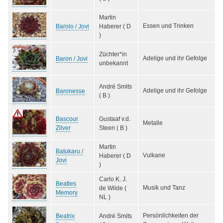
Martin
Essen und Trinken
Barolo / Jovi
Haberer ( D
)
Züchter*in
Adelige und ihr Gefolge
Baron / Jovi
unbekannt
André Smits
Adelige und ihr Gefolge
Baronesse
( B )
Bascour
Gustaaf v.d.
Metalle
Zilver
Steen ( B )
Martin
Batukaru /
Vulkane
Haberer ( D
Jovi
)
Carlo K. J.
Beatles
Musik und Tanz
de Wilde (
Memory
NL )
Persönlichkeiten der
Beatrix
André Smits