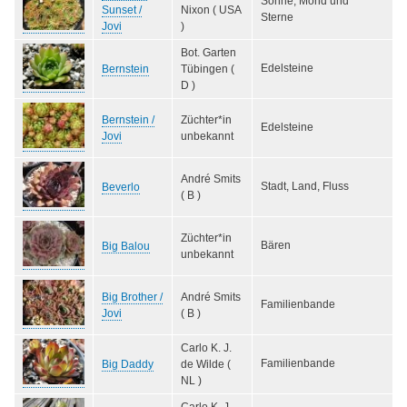
Sonne, Mond und
Sunset /
Nixon ( USA
Sterne
Jovi
)
Bot. Garten
Edelsteine
Bernstein
Tübingen (
D )
Bernstein /
Züchter*in
Edelsteine
Jovi
unbekannt
André Smits
Stadt, Land, Fluss
Beverlo
( B )
Züchter*in
Bären
Big Balou
unbekannt
Big Brother /
André Smits
Familienbande
Jovi
( B )
Carlo K. J.
Familienbande
Big Daddy
de Wilde (
NL )
Carlo K. J.