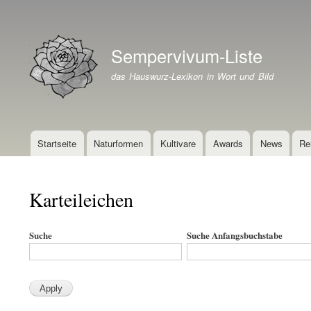
Benutzermenü
Sempervivum-Liste
Branding der Website
das Hauswurz-Lexikon in Wort und Bild
Startseite
Naturformen
Kultivare
Awards
News
Re
Hauptnavigation
Karteileichen
Suche
Suche Anfangsbuchstabe