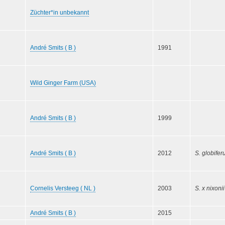
Züchter*in unbekannt
André Smits ( B )
1991
Wild Ginger Farm (USA)
André Smits ( B )
1999
André Smits ( B )
2012
S. globifer
Cornelis Versteeg ( NL )
2003
S. x nixoni
André Smits ( B )
2015