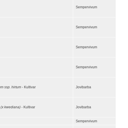
Sempervivum
Sempervivum
Sempervivum
Sempervivum
um ssp. hirtum
- Kultivar
Jovibarba
i (x kwediana)
- Kultivar
Jovibarba
Sempervivum