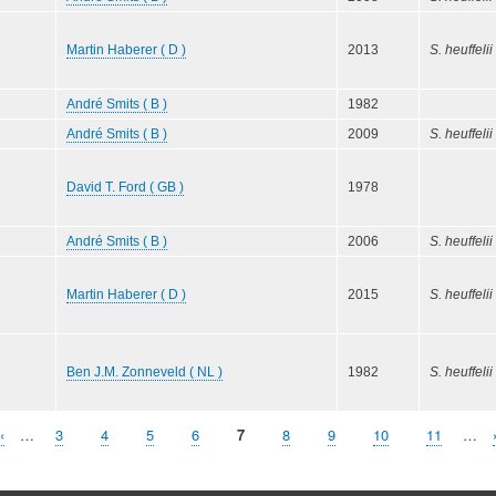
Martin Haberer ( D )
2013
S. heuffelii
André Smits ( B )
1982
André Smits ( B )
2009
S. heuffelii
David T. Ford ( GB )
1978
André Smits ( B )
2006
S. heuffelii
Martin Haberer ( D )
2015
S. heuffelii
Ben J.M. Zonneveld ( NL )
1982
S. heuffelii
Vorherige
‹
…
Seite
3
Seite
4
Seite
5
Seite
6
Aktuelle
7
Seite
8
Seite
9
Seite
10
Seite
11
…
Seite
Seite