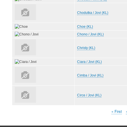
Chodutka / Jovi (KL)
Choe (KL)
Chono / Jovi (KL)
Christy (KL)
Ciara / Jovi (KL)
Cimba / Jovi (KL)
Circe / Jovi (KL)
Erste
« First
‹
Seitennummerierung
Seite