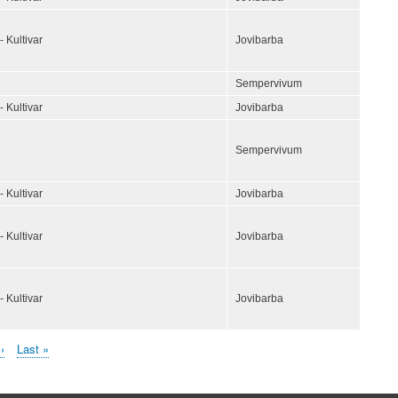
- Kultivar
Jovibarba
Sempervivum
- Kultivar
Jovibarba
Sempervivum
- Kultivar
Jovibarba
- Kultivar
Jovibarba
- Kultivar
Jovibarba
Nächste
››
Letzte
Last »
Seite
Seite