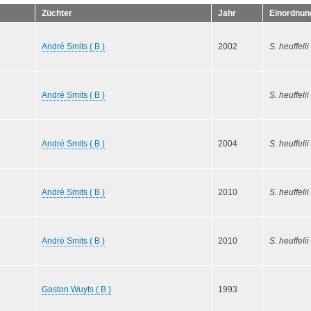
Züchter
Jahr
Einordnun
André Smits ( B )
2002
S. heuffelii
André Smits ( B )
S. heuffelii
André Smits ( B )
2004
S. heuffelii
André Smits ( B )
2010
S. heuffelii
André Smits ( B )
2010
S. heuffelii
Gaston Wuyts ( B )
1993