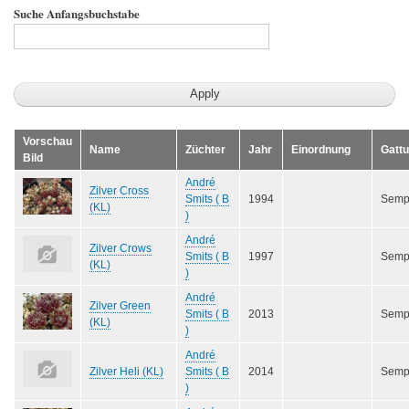
Suche Anfangsbuchstabe
Vorschau
Name
Züchter
Jahr
Einordnung
Gatt
Bild
André
Zilver Cross
Smits ( B
1994
Semp
(KL)
)
André
Zilver Crows
Smits ( B
1997
Semp
(KL)
)
André
Zilver Green
Smits ( B
2013
Semp
(KL)
)
André
Zilver Heli (KL)
Smits ( B
2014
Semp
)