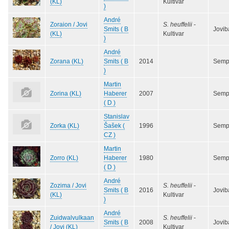
(KL)
Kultivar
)
André
Zoraion / Jovi
S. heuffelii
-
Smits ( B
Jovib
(KL)
Kultivar
)
André
Zorana (KL)
Smits ( B
2014
Semp
)
Martin
Zorina (KL)
Haberer
2007
Semp
( D )
Stanislav
Zorka (KL)
Šašek (
1996
Semp
CZ )
Martin
Zorro (KL)
Haberer
1980
Semp
( D )
André
Zozima / Jovi
S. heuffelii
-
Smits ( B
2016
Jovib
(KL)
Kultivar
)
André
Zuidwalvulkaan
S. heuffelii
-
Smits ( B
2008
Jovib
/ Jovi (KL)
Kultivar