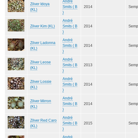
André
Zilver Idoya
Smits ( B
2014
Semp
(KL)
)
André
Zilver Kim (KL)
Smits ( B
2014
Semp
)
André
Zilver Ladonna
Smits ( B
2014
Semp
(KL)
)
André
Zilver Leose
Smits ( B
2013
Semp
(KL)
)
André
Zilver Lossie
Smits ( B
2014
Semp
(KL)
)
André
Zilver Mirron
Smits ( B
2014
Semp
(KL)
)
André
Zilver Red Caro
Smits ( B
2015
Semp
(KL)
)
André