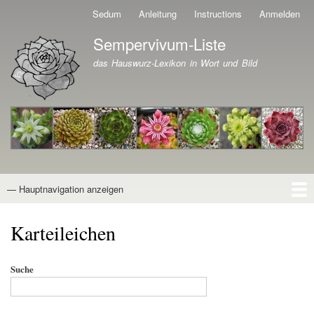
Direkt
Sedum
Anleitung
Instructions
Anmelden
Benutzermenü
zum
Sempervivum-Liste
Inhalt
Branding der Website
das Hauswurz-Lexikon in Wort und Bild
— Hauptnavigation anzeigen
Hauptnavigation
Startseite
Naturformen
Kultivare
Awards
News
Reiseberichte
Wissen von A - Z
Suche
Karteileichen
Suche