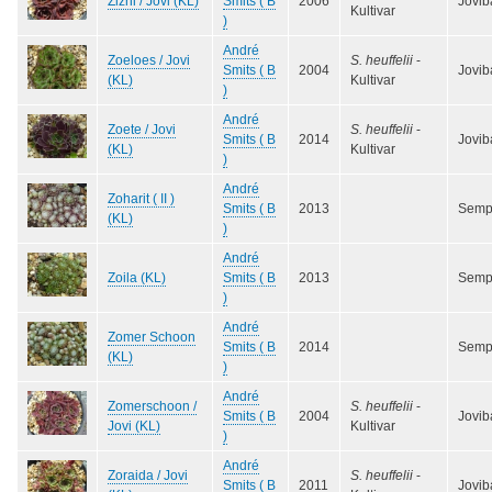
Zlzni / Jovi (KL)
Smits ( B
2006
Jovib
Kultivar
)
André
Zoeloes / Jovi
S. heuffelii
-
Smits ( B
2004
Jovib
(KL)
Kultivar
)
André
Zoete / Jovi
S. heuffelii
-
Smits ( B
2014
Jovib
(KL)
Kultivar
)
André
Zoharit ( II )
Smits ( B
2013
Semp
(KL)
)
André
Zoila (KL)
Smits ( B
2013
Semp
)
André
Zomer Schoon
Smits ( B
2014
Semp
(KL)
)
André
Zomerschoon /
S. heuffelii
-
Smits ( B
2004
Jovib
Jovi (KL)
Kultivar
)
André
Zoraida / Jovi
S. heuffelii
-
Smits ( B
2011
Jovib