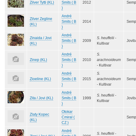
Zilver Tytti (KL)
Smits ( B
2012
Semp
)
André
Zilver Zegline
Smits ( B
2014
Semp
(KL)
)
André
Zinaida / Jovi
S. heuffelii
-
Smits ( B
2009
Jovib
(KL)
Kultivar
)
André
S.
Zinep (KL)
Smits ( B
2010
arachnoideum
Semp
)
- Kultivar
André
S.
Zioeline (KL)
Smits ( B
2015
arachnoideum
Semp
)
- Kultivar
André
S. heuffelii
-
Zita / Jovi (KL)
Smits ( B
1999
Jovib
Kultivar
)
Otokar
Zlaty Kopec
Cmiral (
Semp
(KL)
CZ )
André
S. heuffelii
-