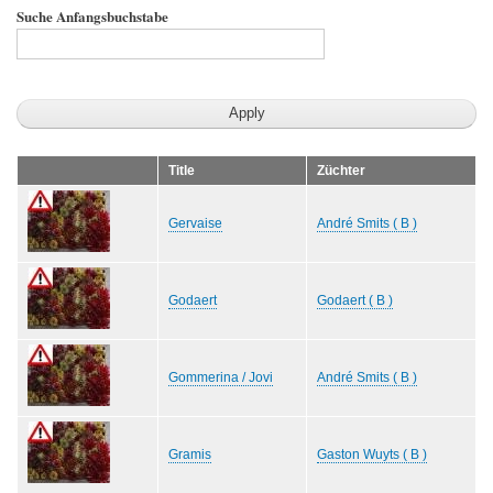
Suche Anfangsbuchstabe
Title
Züchter
Gervaise
André Smits ( B )
Godaert
Godaert ( B )
Gommerina / Jovi
André Smits ( B )
Gramis
Gaston Wuyts ( B )