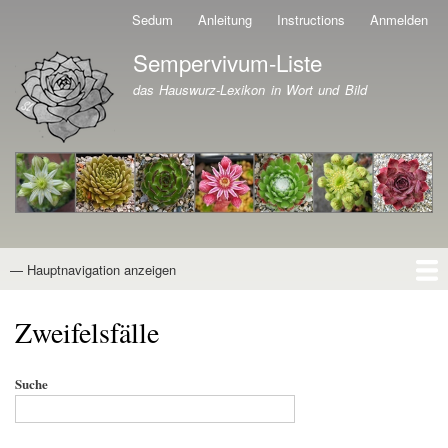
Direkt
Sedum
Anleitung
Instructions
Anmelden
Benutzermenü
zum
Sempervivum-Liste
Inhalt
Branding der Website
das Hauswurz-Lexikon in Wort und Bild
— Hauptnavigation anzeigen
Hauptnavigation
Startseite
Naturformen
Kultivare
Awards
News
Reiseberichte
Wissen von A - Z
Suche
Zweifelsfälle
Suche