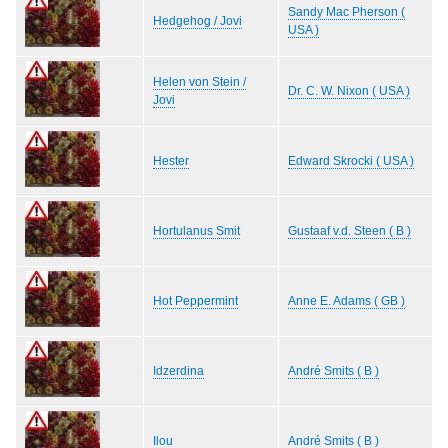
Sandy Mac Pherson (
Hedgehog / Jovi
USA )
Helen von Stein /
Dr. C. W. Nixon ( USA )
Jovi
Hester
Edward Skrocki ( USA )
Hortulanus Smit
Gustaaf v.d. Steen ( B )
Hot Peppermint
Anne E. Adams ( GB )
Idzerdina
André Smits ( B )
Ilou
André Smits ( B )