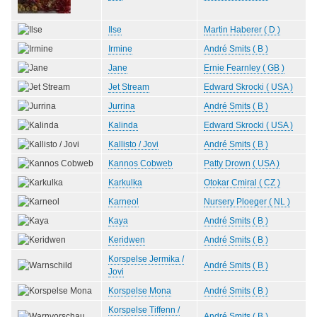
Ilse
Martin Haberer ( D )
Irmine
André Smits ( B )
Jane
Ernie Fearnley ( GB )
Jet Stream
Edward Skrocki ( USA )
Jurrina
André Smits ( B )
Kalinda
Edward Skrocki ( USA )
Kallisto / Jovi
André Smits ( B )
Kannos Cobweb
Patty Drown ( USA )
Karkulka
Otokar Cmiral ( CZ )
Karneol
Nursery Ploeger ( NL )
Kaya
André Smits ( B )
Keridwen
André Smits ( B )
Korspelse Jermika /
André Smits ( B )
Jovi
Korspelse Mona
André Smits ( B )
Korspelse Tiffenn /
André Smits ( B )