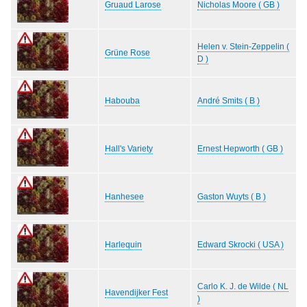
Gruaud Larose
Nicholas Moore ( GB )
Helen v. Stein-Zeppelin (
Grüne Rose
D )
Habouba
André Smits ( B )
Hall's Variety
Ernest Hepworth ( GB )
Hanhesee
Gaston Wuyts ( B )
Harlequin
Edward Skrocki ( USA )
Carlo K. J. de Wilde ( NL
Havendijker Fest
)