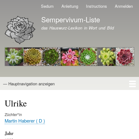
Direkt
Sedum
Anleitung
Instructions
Anmelden
Benutzermenü
zum
Sempervivum-Liste
Inhalt
Branding der Website
das Hauswurz-Lexikon in Wort und Bild
— Hauptnavigation anzeigen
Hauptnavigation
Startseite
Naturformen
Kultivare
Awards
News
Reiseberichte
Wissen von A - Z
Suche
Ulrike
Züchter*in
Martin Haberer ( D )
Jahr