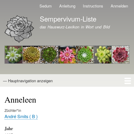
Direkt
Sedum
Anleitung
Instructions
Anmelden
Benutzermenü
zum
Sempervivum-Liste
Inhalt
Branding der Website
das Hauswurz-Lexikon in Wort und Bild
— Hauptnavigation anzeigen
Hauptnavigation
Startseite
Naturformen
Kultivare
Awards
News
Reiseberichte
Wissen von A - Z
Suche
Anneleen
Züchter*in
André Smits ( B )
Jahr