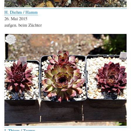
H. Diehm / Hamm
26. Mai 2015
aufgen. beim Züchter
I. Thiem / Taunus