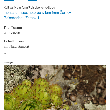
Kultivar/Naturform/Reiseberichte/Sedum
montanum ssp. heterophyllum from Žarnov
Reisebericht: Žarnov 1
Foto Datum
2014-04-20
Erhalten von
am Naturstandort
Hinweis
On
image