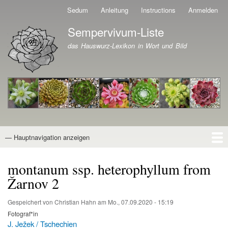
Direkt
Sedum
Anleitung
Instructions
Anmelden
Benutzermenü
zum
Sempervivum-Liste
Inhalt
Branding der Website
das Hauswurz-Lexikon in Wort und Bild
— Hauptnavigation anzeigen
Hauptnavigation
Startseite
Naturformen
Kultivare
Awards
News
Reiseberichte
Wissen von A - Z
Suche
montanum ssp. heterophyllum from
Žarnov 2
Gespeichert von
Christian Hahn
am
Mo., 07.09.2020 - 15:19
Fotograf*in
J. Ježek / Tschechien