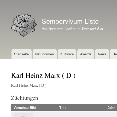
Benutzermenü
Sempervivum-Liste
Branding der Website
das Hauswurz-Lexikon in Wort und Bild
Startseite
Naturformen
Kultivare
Awards
News
Re
Hauptnavigation
Karl Heinz Marx ( D )
Karl Heinz Marx ( D )
Züchtungen
Vorschau Bild
Title
Jahr