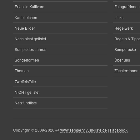
Erfasste Kultivare
Fotograf*innen
Karteileichen
Links
Neue Bilder
Regelwerk
Noch nicht gelistet
Regeln & Tipps
Semps des Jahres
Semperecke
Sonderformen
Über uns
Themen
Züchter*innen
Zweifelsfälle
NICHT gelistet
Netzfundliste
Copyright © 2009-2026 @
www.sempervivum-liste.de
|
Facebook