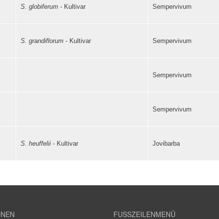
S. globiferum
- Kultivar
Sempervivum
S. grandiflorum
- Kultivar
Sempervivum
Sempervivum
Sempervivum
S. heuffelii
- Kultivar
Jovibarba
ONEN
FUSSZEILENMENÜ