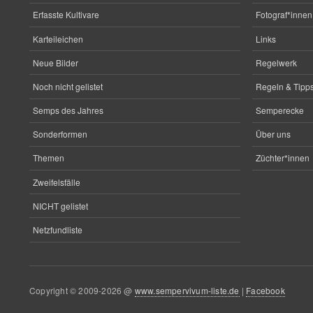
Erfasste Kultivare
Fotograf*innen
Karteileichen
Links
Neue Bilder
Regelwerk
Noch nicht gelistet
Regeln & Tipps
Semps des Jahres
Semperecke
Sonderformen
Über uns
Themen
Züchter*innen
Zweifelsfälle
NICHT gelistet
Netzfundliste
Copyright © 2009-2026 @
www.sempervivum-liste.de
|
Facebook