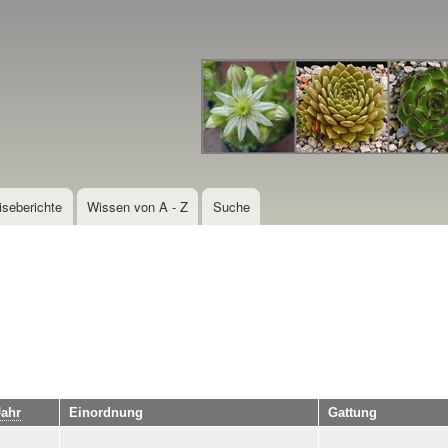
Direkt
zum
Inhalt
iseberichte
Wissen von A - Z
Suche
Jahr
Einordnung
Gattung