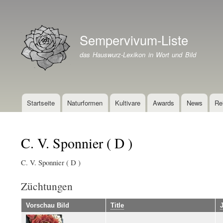
Benutzermenü
Sempervivum-Liste
Branding der Website
das Hauswurz-Lexikon in Wort und Bild
Startseite
Naturformen
Kultivare
Awards
News
Re
Hauptnavigation
C. V. Sponnier ( D )
C. V. Sponnier ( D )
Züchtungen
Vorschau Bild
Title