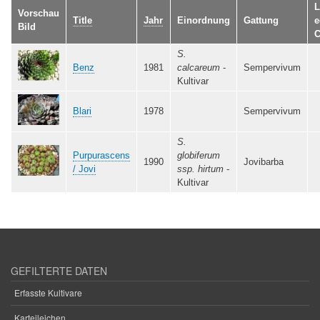
L
Vorschau
Title
Jahr
Einordnung
Gattung
e
Bild
C
S.
Benz
1981
calcareum
-
Sempervivum
Kultivar
Blari
1978
Sempervivum
S.
Purpurascens
globiferum
1990
Jovibarba
/ Jovi
ssp. hirtum
-
Kultivar
GEFILTERTE DATEN
Erfasste Kultivare
Karteileichen