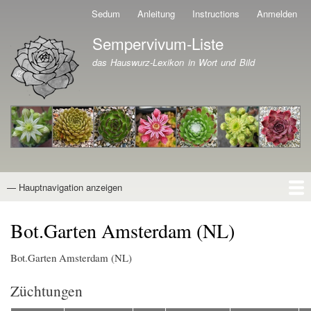
Direkt
Sedum
Anleitung
Instructions
Anmelden
Benutzermenü
zum
Sempervivum-Liste
Inhalt
Branding der Website
das Hauswurz-Lexikon in Wort und Bild
— Hauptnavigation anzeigen
Hauptnavigation
Startseite
Naturformen
Kultivare
Awards
News
Reiseberichte
Wissen von A - Z
Suche
Bot.Garten Amsterdam (NL)
Bot.Garten Amsterdam (NL)
Züchtungen