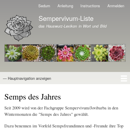
Direkt
Sedum
Anleitung
Instructions
Anmelden
Benutzermenü
zum
Sempervivum-Liste
Inhalt
Branding der Website
das Hauswurz-Lexikon in Wort und Bild
— Hauptnavigation anzeigen
Hauptnavigation
Startseite
Naturformen
Kultivare
Awards
News
Reiseberichte
Wissen von A - Z
Suche
Semps des Jahres
Seit 2009 wird von der Fachgruppe Sempervivum/Jovibarba in den
Wintermonaten die "Semps des Jahres" gewählt.
Dazu benennen im Vorfeld Sempsfreundinnen und -Freunde ihre Top