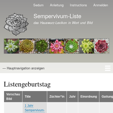
Direkt
Sedum
Anleitung
Instructions
Anmelden
Benutzermenü
zum
Sempervivum-Liste
Inhalt
Branding der Website
das Hauswurz-Lexikon in Wort und Bild
— Hauptnavigation anzeigen
Hauptnavigation
Startseite
Naturformen
Kultivare
Awards
News
Reiseberichte
Wissen von A - Z
Suche
Listengeburtstag
Vorschau
Title
Züchter*in
Jahr
Einordnung
Gattung
Bild
1 Jahr
Sempervivum-