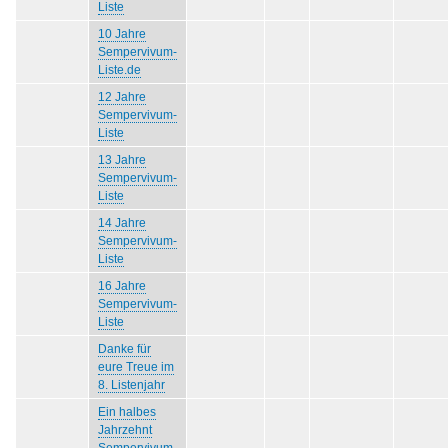
Liste
10 Jahre
Sempervivum-
Liste.de
12 Jahre
Sempervivum-
Liste
13 Jahre
Sempervivum-
Liste
14 Jahre
Sempervivum-
Liste
16 Jahre
Sempervivum-
Liste
Danke für
eure Treue im
8. Listenjahr
Ein halbes
Jahrzehnt