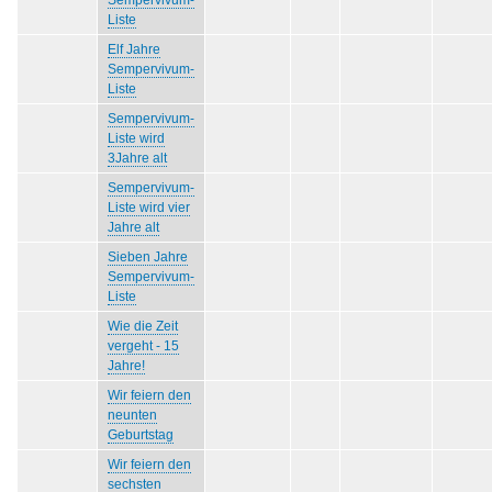
Sempervivum-
Liste
Elf Jahre
Sempervivum-
Liste
Sempervivum-
Liste wird
3Jahre alt
Sempervivum-
Liste wird vier
Jahre alt
Sieben Jahre
Sempervivum-
Liste
Wie die Zeit
vergeht - 15
Jahre!
Wir feiern den
neunten
Geburtstag
Wir feiern den
sechsten