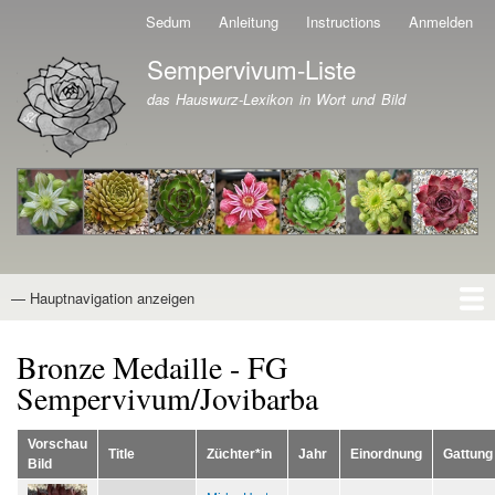
Direkt
Sedum
Anleitung
Instructions
Anmelden
Benutzermenü
zum
Sempervivum-Liste
Inhalt
Branding der Website
das Hauswurz-Lexikon in Wort und Bild
— Hauptnavigation anzeigen
Hauptnavigation
Startseite
Naturformen
Kultivare
Awards
News
Reiseberichte
Wissen von A - Z
Suche
Bronze Medaille - FG
Sempervivum/Jovibarba
Vorschau
Title
Züchter*in
Jahr
Einordnung
Gattung
Bild