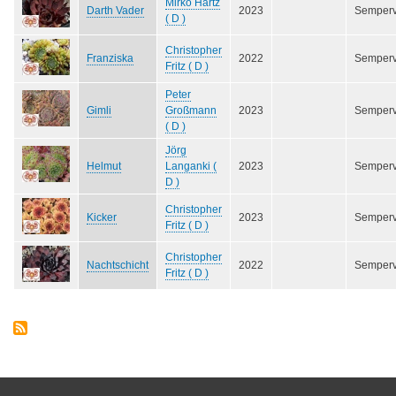
Mirko Hartz
Darth Vader
2023
Semper
( D )
Christopher
Franziska
2022
Semper
Fritz ( D )
Peter
Gimli
Großmann
2023
Semper
( D )
Jörg
Helmut
Langanki (
2023
Semper
D )
Christopher
Kicker
2023
Semper
Fritz ( D )
Christopher
Nachtschicht
2022
Semper
Fritz ( D )