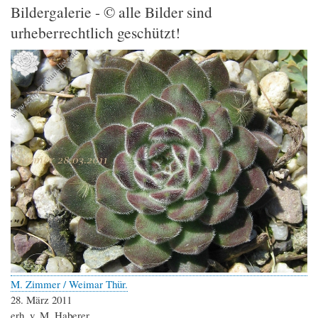
Bildergalerie - © alle Bilder sind
urheberrechtlich geschützt!
M. Zimmer / Weimar Thür.
28. März 2011
erh. v. M. Haberer