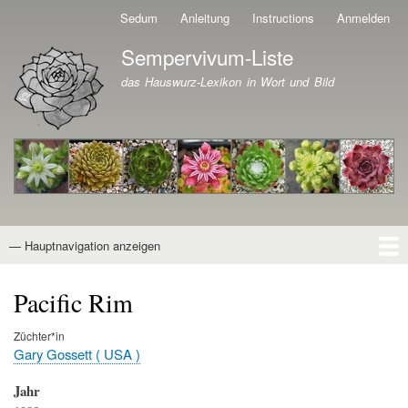
Direkt
Sedum
Anleitung
Instructions
Anmelden
Benutzermenü
zum
Sempervivum-Liste
Inhalt
Branding der Website
das Hauswurz-Lexikon in Wort und Bild
— Hauptnavigation anzeigen
Hauptnavigation
Startseite
Naturformen
Kultivare
Awards
News
Reiseberichte
Wissen von A - Z
Suche
Pacific Rim
Züchter*in
Gary Gossett ( USA )
Jahr