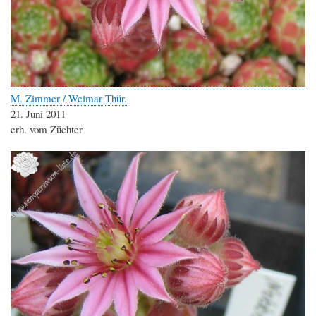
M. Zimmer / Weimar Thür.
21. Juni 2011
erh. vom Züchter