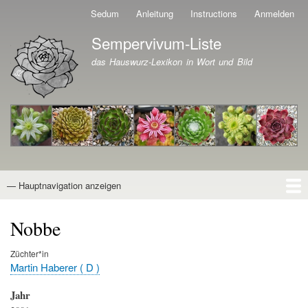
Direkt
Sedum
Anleitung
Instructions
Anmelden
Benutzermenü
zum
Sempervivum-Liste
Inhalt
Branding der Website
das Hauswurz-Lexikon in Wort und Bild
— Hauptnavigation anzeigen
Hauptnavigation
Startseite
Naturformen
Kultivare
Awards
News
Reiseberichte
Wissen von A - Z
Suche
Nobbe
Züchter*in
Martin Haberer ( D )
Jahr