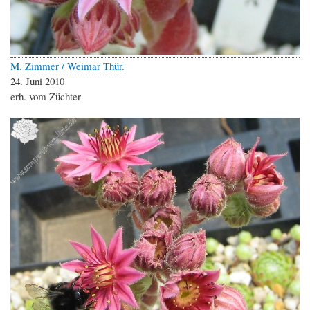
M. Zimmer / Weimar Thür.
24. Juni 2010
erh. vom Züchter