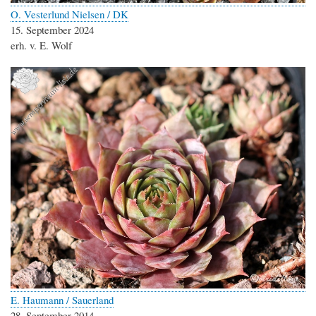
O. Vesterlund Nielsen / DK
15. September 2024
erh. v. E. Wolf
E. Haumann / Sauerland
28. September 2014