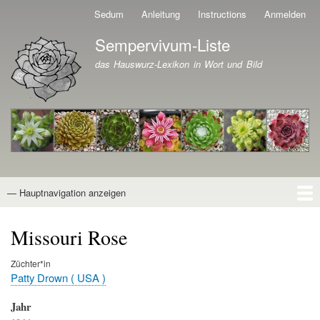
Direkt
Sedum
Anleitung
Instructions
Anmelden
Benutzermenü
zum
Sempervivum-Liste
Inhalt
Branding der Website
das Hauswurz-Lexikon in Wort und Bild
— Hauptnavigation anzeigen
Hauptnavigation
Startseite
Naturformen
Kultivare
Awards
News
Reiseberichte
Wissen von A - Z
Suche
Missouri Rose
Züchter*in
Patty Drown ( USA )
Jahr