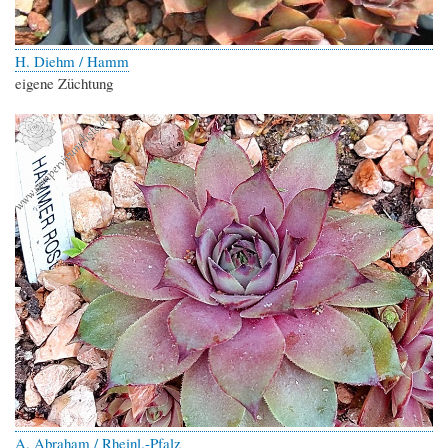
H. Diehm / Hamm
eigene Züchtung
A. Abraham / Rheinl.-Pfalz