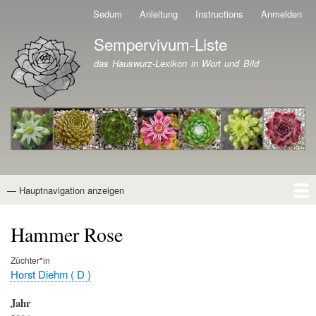
Direkt
Sedum
Anleitung
Instructions
Anmelden
Benutzermenü
zum
Sempervivum-Liste
Inhalt
Branding der Website
das Hauswurz-Lexikon in Wort und Bild
— Hauptnavigation anzeigen
Hauptnavigation
Startseite
Naturformen
Kultivare
Awards
News
Reiseberichte
Wissen von A - Z
Suche
Hammer Rose
Züchter*in
Horst Diehm ( D )
Jahr