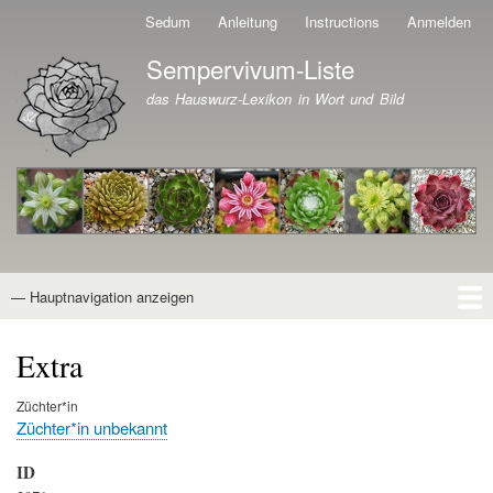
Direkt
Sedum
Anleitung
Instructions
Anmelden
Benutzermenü
zum
Sempervivum-Liste
Inhalt
Branding der Website
das Hauswurz-Lexikon in Wort und Bild
— Hauptnavigation anzeigen
Hauptnavigation
Startseite
Naturformen
Kultivare
Awards
News
Reiseberichte
Wissen von A - Z
Suche
Extra
Züchter*in
Züchter*in unbekannt
ID