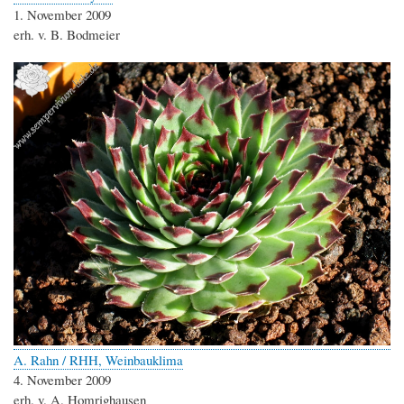
1. November 2009
erh. v. B. Bodmeier
A. Rahn / RHH, Weinbauklima
4. November 2009
erh. v. A. Homrighausen