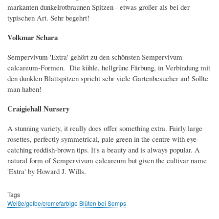
markanten dunkelrotbraunen Spitzen - etwas großer als bei der
typischen Art. Sehr begehrt!
Volkmar Schara
Sempervivum 'Extra' gehört zu den schönsten Sempervivum
calcareum-Formen. Die kühle, hellgrüne Färbung, in Verbindung mit
den dunklen Blattspitzen spricht sehr viele Gartenbesucher an! Sollte
man haben!
Craigiehall Nursery
A stunning variety, it really does offer something extra. Fairly large
rosettes, perfectly symmetrical, pale green in the centre with eye-
catching reddish-brown tips. It's a beauty and is always popular. A
natural form of Sempervivum calcareum but given the cultivar name
'Extra' by Howard J. Wills.
Tags
Weiße/gelbe/cremefarbige Blüten bei Semps