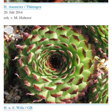
H. Ausmeier / Thüringen
20. Juli 2014
erh. v. M. Haberer
H. u. S. Wills / GB